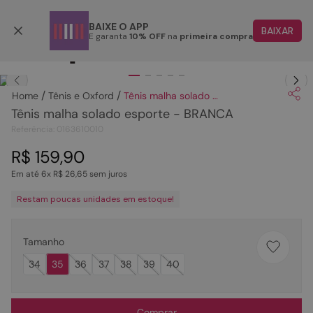
Aproveite o cupom
FIQUEON
COPIAR
BAIXE O APP
BAIXAR
E garanta
10% OFF
na
primeira compra
TERMOS MAIS BUSCADOS
Clique
para dar zoom.
1
º
papete
Tênis e Oxford
Tênis malha solado esporte - BRANCA
2
º
tenis
Tênis malha solado esporte - BRANCA
3
º
bota
Referência
:
0163610010
4
º
rasteira
R$
159
,
90
Em até
6
x
R$
26
,
65
sem juros
5
º
sandalia
Restam poucas unidades em estoque!
6
º
tamanco
7
º
bolsa
Tamanho
8
º
sapatilha
34
35
36
37
38
39
40
9
º
couro
10
º
scarpin
Comprar