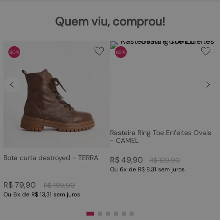
Quem viu, comprou!
60%
62%
Rasteira Ring Toe Enfeites Ovais
- CAMEL
Bota curta destroyed - TERRA
R$
49
,
90
R$
129
,
90
Ou
6
x
de
R$ 8,31
sem juros
R$
79
,
90
R$
199
,
90
Ou
6
x
de
R$ 13,31
sem juros