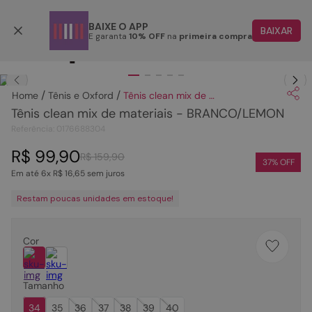
Parcele em até 6x
BAIXE O APP
BAIXAR
E garanta
10% OFF
na
primeira compra
TERMOS MAIS BUSCADOS
Clique
para dar zoom.
1
º
papete
Tênis e Oxford
Tênis clean mix de materiais - BRANCO/LEMON
2
º
rasteira
Tênis clean mix de materiais - BRANCO/LEMON
3
º
tenis
Referência
:
0176688304
4
º
sandalia
R$
99
,
90
R$
159
,
90
37
% OFF
Em até
6
x
R$
16
,
65
sem juros
5
º
bota
Restam poucas unidades em estoque!
6
º
tamanco
7
º
bolsa
Cor
8
º
sapatilha
9
º
couro
Tamanho
10
º
rasteirinhas
34
35
36
37
38
39
40