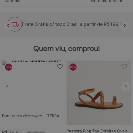
Material
sintentico/tecido
Frete Grátis p/ todo Brasil a partir de R$499,90
Quem viu, comprou!
60%
62%
Bota curta destroyed - TERRA
Rasteira Ring Toe Enfeites Ovais
R$
79
,
90
R$
199
,
90