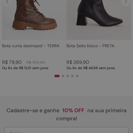
4
º
sandalia
5
º
rasteira
6
º
tamanco
7
º
bolsa
8
º
sapatilha
Bota curta destroyed - TERRA
Bota Salto bloco - PRETA
9
º
óculos
R$
79
,
90
R$
269
,
90
R$
199
,
90
10
º
couro
Ou
6
x
de
R$ 13,31
sem juros
Ou
6
x
de
R$ 44,98
sem juros
Cadastre-se e ganhe
10% OFF
na sua primeira
compra!