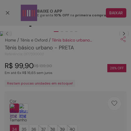
Parcele em até 6x
BAIXE O APP
BAIXAR
E garanta
10% OFF
na
primeira compra
TERMOS MAIS BUSCADOS
Clique
para dar zoom.
1
º
papete
Tênis e Oxford
Tênis básico urbano - PRETA
2
º
tenis
Tênis básico urbano - PRETA
3
º
bota
Referência
:
0177330002
4
º
rasteira
R$
99
,
90
R$
139
,
90
28
% OFF
Em até
6
x
R$
16
,
65
sem juros
5
º
sandalia
Restam poucas unidades em estoque!
6
º
tamanco
7
º
bolsa
Cor
8
º
sapatilha
9
º
couro
Tamanho
10
º
scarpin
34
35
36
37
38
39
40