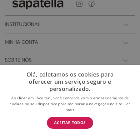
INSTITUCIONAL
MINHA CONTA
SOBRE NÓS
Olá, coletamos os cookies para
oferecer um serviço seguro e
personalizado.
Ao clicar em "Aceitar", você concorda com o armazenamento de
cookies no seu dispositivo para melhorar a navegação no site.
Ler
mais
BAIXE O APP
ACEITAR TODOS
BAIXAR
E garanta 15% OFF na primeira compra