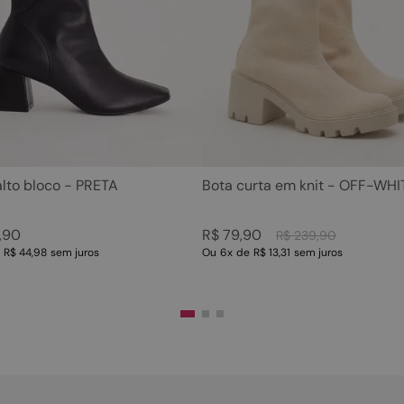
5
º
sandalia
10
º
scarpin
6
º
tamanco
7
º
bolsa
8
º
sapatilha
9
º
couro
10
º
scarpin
alto bloco - PRETA
Bota curta em knit - OFF-WHI
,
90
R$
79
,
90
R$
239
,
90
e
R$ 44,98
sem juros
Ou
6
x
de
R$ 13,31
sem juros