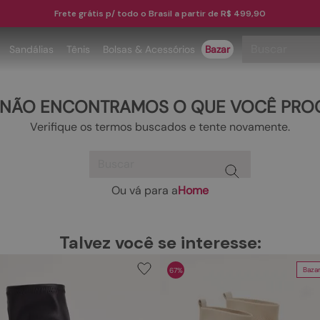
Frete grátis p/ todo o Brasil a partir de R$ 499,90
Buscar
Sandálias
Tênis
Bolsas & Acessórios
Bazar
TERMOS MAIS BUSCADOS
 NÃO ENCONTRAMOS O QUE VOCÊ PRO
1
º
papete
Verifique os termos buscados e tente novamente.
2
º
tenis
Buscar
3
º
bota
4
º
rasteira
Ou vá para a
Home
TERMOS MAIS BUSCADOS
5
º
sandalia
1
º
papete
6
º
tamanco
Talvez você se interesse:
2
º
tenis
7
º
bolsa
Baza
67%
3
º
bota
8
º
sapatilha
4
º
rasteira
9
º
couro