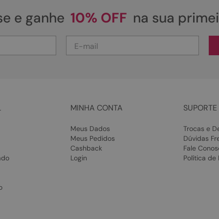
se e ganhe
10% OFF
na sua prime
L
MINHA CONTA
SUPORTE 
Meus Dados
Trocas e D
Meus Pedidos
Dúvidas Fr
Cashback
Fale Conos
ado
Login
Política de
o