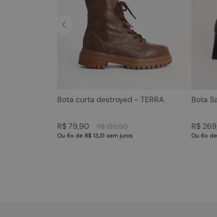
Bota curta destroyed - TERRA
Bota S
R$
79
,
90
R$
269
R$
199
,
90
Ou
6
x
de
R$ 13,31
sem juros
Ou
6
x
d