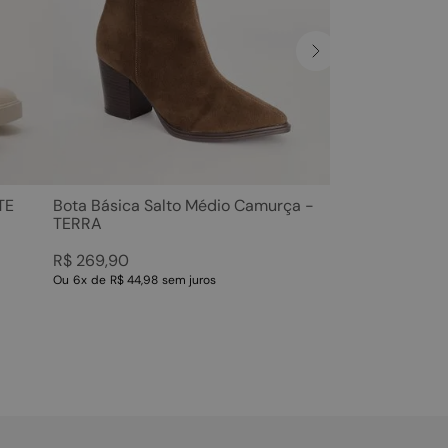
TE
Bota Básica Salto Médio Camurça -
TERRA
R$
269
,
90
Ou
6
x
de
R$ 44,98
sem juros