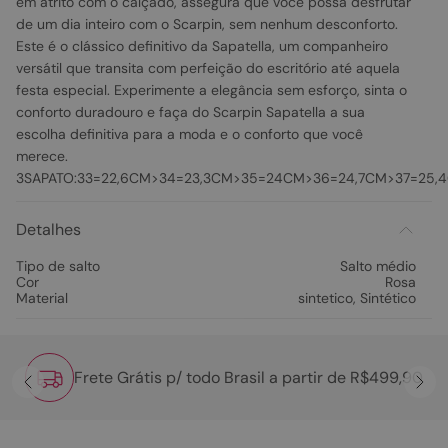
em atrito com o calçado, assegura que você possa desfrutar
de um dia inteiro com o Scarpin, sem nenhum desconforto.
Este é o clássico definitivo da Sapatella, um companheiro
versátil que transita com perfeição do escritório até aquela
festa especial. Experimente a elegância sem esforço, sinta o
conforto duradouro e faça do Scarpin Sapatella a sua
escolha definitiva para a moda e o conforto que você
merece.
3SAPATO:33=22,6CM>34=23,3CM>35=24CM>36=24,7CM>37=25
Detalhes
Tipo de salto
Salto médio
Cor
Rosa
Material
sintetico
,
Sintético
Frete Grátis p/ todo Brasil a partir de R$499,90