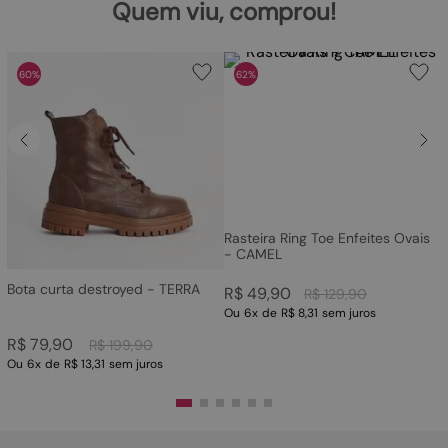
Quem viu, comprou!
60%
62%
Rasteira Ring Toe Enfeites Ovais
- CAMEL
Bota curta destroyed - TERRA
R$
49
,
90
R$
129
,
90
Ou
6
x
de
R$ 8,31
sem juros
R$
79
,
90
R$
199
,
90
Ou
6
x
de
R$ 13,31
sem juros