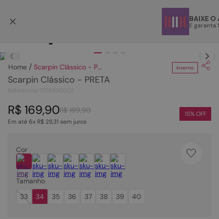
Parcele em até 6x
BAIXE O
E garanta
TERMOS MAIS BUSCADOS
Clique
para dar zoom.
1
º
papete
Scarpin Clássico - PRETA
Inverno
2
º
tenis
Scarpin Clássico - PRETA
3
º
bota
Referência
:
0176830002
4
º
sandalia
R$
169
,
90
R$
199
,
90
15
% OFF
Em até
6
x
R$
28
,
31
sem juros
5
º
rasteira
6
º
tamanco
Cor
7
º
bolsa
8
º
sapatilha
Tamanho
9
º
óculos
33
34
35
36
37
38
39
40
10
º
couro