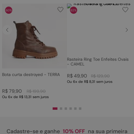
60%
62%
Rasteira Ring Toe Enfeites Ovais
- CAMEL
Bota curta destroyed - TERRA
R$
49
,
90
R$
129
,
90
Ou
6
x
de
R$ 8,31
sem juros
R$
79
,
90
R$
199
,
90
Ou
6
x
de
R$ 13,31
sem juros
Cadastre-se e ganhe
10% OFF
na sua primeira