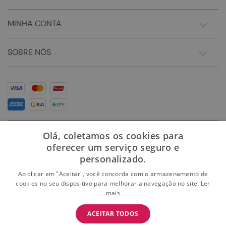
MINHA CONTA
SOBRE NÓS
Olá, coletamos os cookies para
oferecer um serviço seguro e
personalizado.
Ao clicar em "Aceitar", você concorda com o armazenamento de
cookies no seu dispositivo para melhorar a navegação no site.
Ler
mais
Somos Sonho LTDA - Estrada do Campo D'areia, 182 - Pechincha - Rio de Janeiro/RJ -
CEP: 22.743-310 CNPJ:28.445.729/0081-75 | © 2024 Todos dos direitos reservados
BAIXE O APP
ACEITAR TODOS
BAIXAR
E garanta 15% OFF na primeira compra