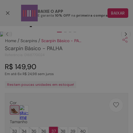
Parcele em até 6x
BAIXE O APP
BAIXAR
E garanta
10% OFF
na
primeira compra
TERMOS MAIS BUSCADOS
Clique
para dar zoom.
1
º
papete
Scarpins
Scarpin Básico - PALHA
2
º
rasteira
Scarpin Básico - PALHA
3
º
tenis
Referência
:
0168770024
4
º
bota
R$
149
,
90
Em até
6
x
R$
24
,
98
sem juros
5
º
sandalia
Restam poucas unidades em estoque!
6
º
tamanco
7
º
bolsa
Cor
8
º
sapatilha
9
º
couro
Tamanho
10
º
scarpin
33
34
35
36
37
38
39
40