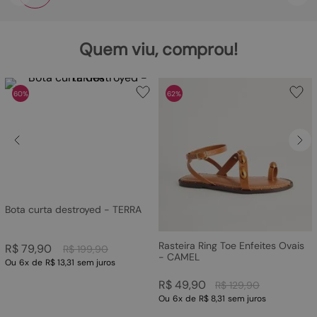
Quem viu, comprou!
60%
62%
Bota curta destroyed - TERRA
Rasteira Ring Toe Enfeites Ovais
R$
79
,
90
R$
199
,
90
- CAMEL
Ou
6
x
de
R$ 13,31
sem juros
R$
49
,
90
R$
129
,
90
Ou
6
x
de
R$ 8,31
sem juros