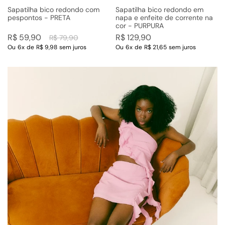
Sapatilha bico redondo com
Sapatilha bico redondo em
pespontos - PRETA
napa e enfeite de corrente na
cor - PURPURA
R$
59
,
90
R$
129
,
90
R$
79
,
90
Ou
6
x
de
R$ 9,98
sem juros
Ou
6
x
de
R$ 21,65
sem juros