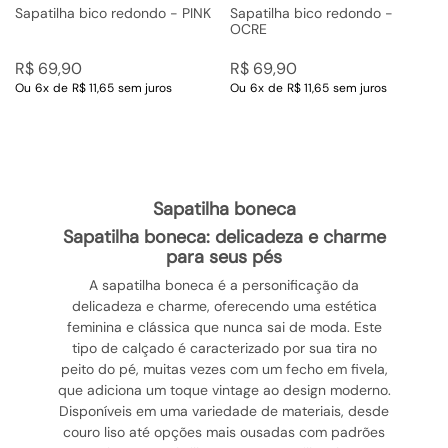
Sapatilha bico redondo - PINK
Sapatilha bico redondo -
OCRE
R$
69
,
90
R$
69
,
90
Ou
6
x
de
R$ 11,65
sem juros
Ou
6
x
de
R$ 11,65
sem juros
sapatilha boneca
sapatilha boneca: delicadeza e charme
para seus pés
A sapatilha boneca é a personificação da
delicadeza e charme, oferecendo uma estética
feminina e clássica que nunca sai de moda. Este
tipo de calçado é caracterizado por sua tira no
peito do pé, muitas vezes com um fecho em fivela,
que adiciona um toque vintage ao design moderno.
Disponíveis em uma variedade de materiais, desde
couro liso até opções mais ousadas com padrões