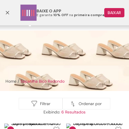
Frete grátis p/ todo o Brasil a partir de R$ 499,90
BAIXE O APP
BAIXAR
E garanta
10% OFF
na
primeira compra
TERMOS MAIS BUSCADOS
1
º
papete
2
º
rasteira
3
º
tenis
4
º
bota
5
º
sandalia
Sapatilha Bico Redondo
6
º
tamanco
7
º
bolsa
8
º
sapatilha
Ordenar por
Filtrar
6
9
º
couro
10
º
scarpin