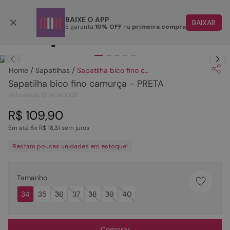
Parcele em até 6x
BAIXE O APP
BAIXAR
E garanta
10% OFF
na
primeira compra
TERMOS MAIS BUSCADOS
Clique
para dar zoom.
1
º
papete
Sapatilhas
Sapatilha bico fino camurça - PRETA
2
º
bota
Sapatilha bico fino camurça - PRETA
3
º
tenis
Referência
:
0174040002
4
º
rasteira
R$
109
,
90
Em até
6
x
R$
18
,
31
sem juros
5
º
sandalia
Restam poucas unidades em estoque!
6
º
tamanco
7
º
bolsa
Tamanho
8
º
sapatilha
34
35
36
37
38
39
40
9
º
óculos
10
º
couro
Comprar