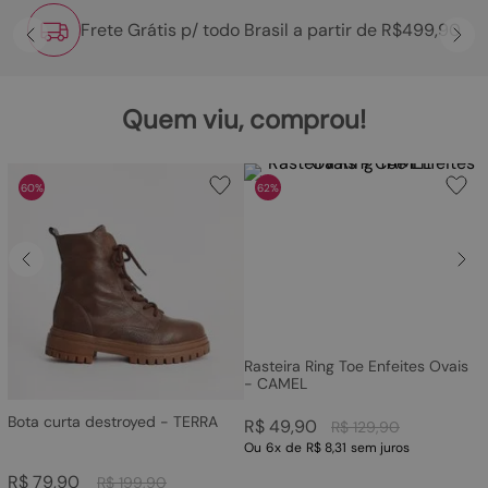
Frete Grátis p/ todo Brasil a partir de R$499,90
Quem viu, comprou!
60%
62%
Rasteira Ring Toe Enfeites Ovais
- CAMEL
Bota curta destroyed - TERRA
R$
49
,
90
R$
129
,
90
Ou
6
x
de
R$ 8,31
sem juros
R$
79
,
90
R$
199
,
90