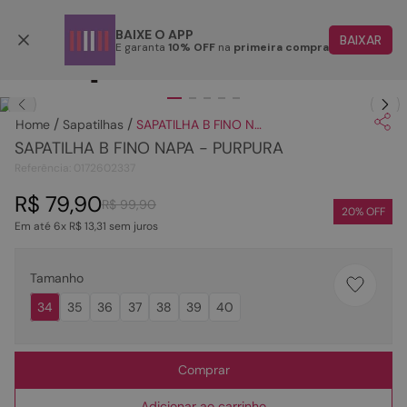
Parcele em até 6x
BAIXE O APP
BAIXAR
E garanta
10% OFF
na
primeira compra
TERMOS MAIS BUSCADOS
Clique
para dar zoom.
1
º
papete
Sapatilhas
SAPATILHA B FINO NAPA - PURPURA
2
º
rasteira
SAPATILHA B FINO NAPA - PURPURA
3
º
tenis
Referência
:
0172602337
4
º
sandalia
R$
79
,
90
R$
99
,
90
20
% OFF
Em até
6
x
R$
13
,
31
sem juros
5
º
bota
6
º
tamanco
Tamanho
7
º
bolsa
34
35
36
37
38
39
40
8
º
sapatilha
9
º
couro
Comprar
10
º
rasteirinhas
Adicionar ao carrinho