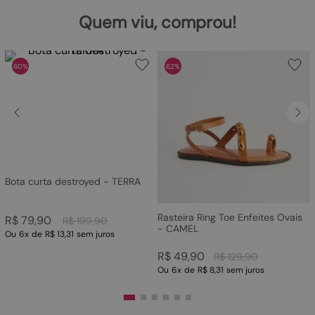
Quem viu, comprou!
60%
62%
Bota curta destroyed - TERRA
Rasteira Ring Toe Enfeites Ovais
R$
79
,
90
R$
199
,
90
- CAMEL
Ou
6
x
de
R$ 13,31
sem juros
R$
49
,
90
R$
129
,
90
Ou
6
x
de
R$ 8,31
sem juros