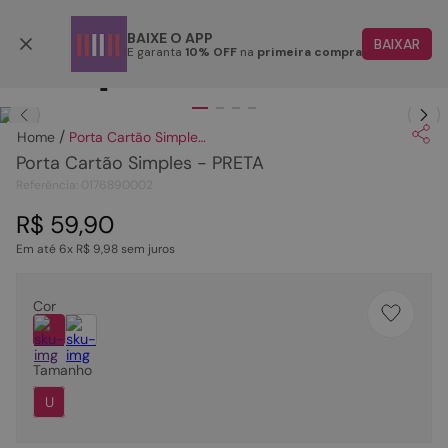
Parcele em até 6x
BAIXE O APP
BAIXAR
E garanta
10% OFF
na
primeira compra
TERMOS MAIS BUSCADOS
Clique
para dar zoom.
1
º
papete
Porta Cartão Simples - PRETA
2
º
rasteira
Porta Cartão Simples - PRETA
3
º
tenis
Referência
:
0176890002
4
º
bota
R$
59
,
90
Em até
6
x
R$
9
,
98
sem juros
5
º
sandalia
6
º
tamanco
Cor
7
º
bolsa
8
º
sapatilha
Tamanho
9
º
couro
U
10
º
scarpin