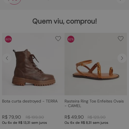
Quem viu, comprou!
60%
62%
Bota curta destroyed - TERRA
Rasteira Ring Toe Enfeites Ovais
- CAMEL
R$
79
,
90
R$
49
,
90
R$
199
,
90
R$
129
,
90
Ou
6
x
de
R$ 13,31
sem juros
Ou
6
x
de
R$ 8,31
sem juros