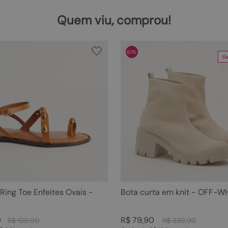
Quem viu, comprou!
67%
Ba
 Ring Toe Enfeites Ovais -
Bota curta em knit - OFF-W
0
R$
79
,
90
R$
129
,
90
R$
239
,
90