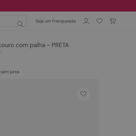
Seja um Franqueado
 couro com palha - PRETA
02
sem juros