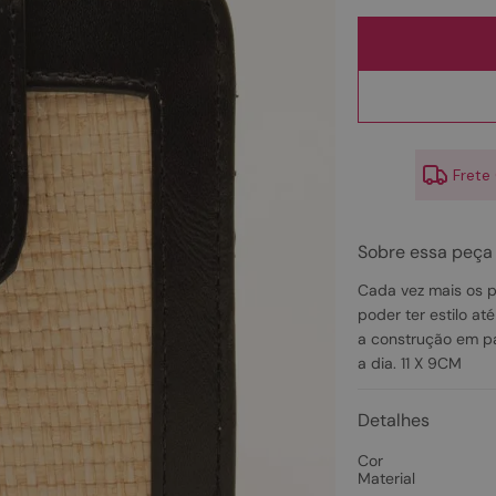
10
º
scarpin
Frete
Sobre essa peça
Cada vez mais os p
poder ter estilo a
a construção em pa
a dia. 11 X 9CM
Detalhes
Cor
Material