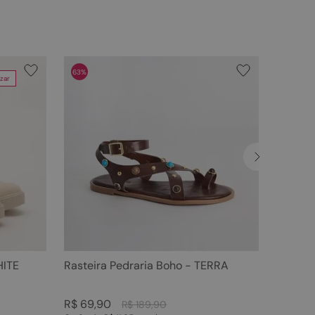
63%
zar
HITE
Rasteira Pedraria Boho - TERRA
R$
69
,
90
R$
189
,
90