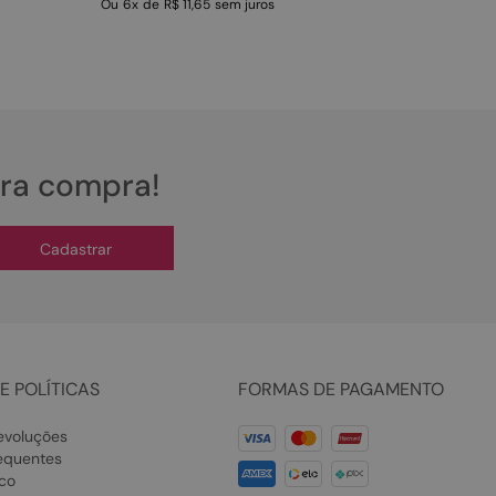
Ou
6
x
de
R$ 11,65
sem juros
ira compra!
Cadastrar
E POLÍTICAS
FORMAS DE PAGAMENTO
evoluções
equentes
co