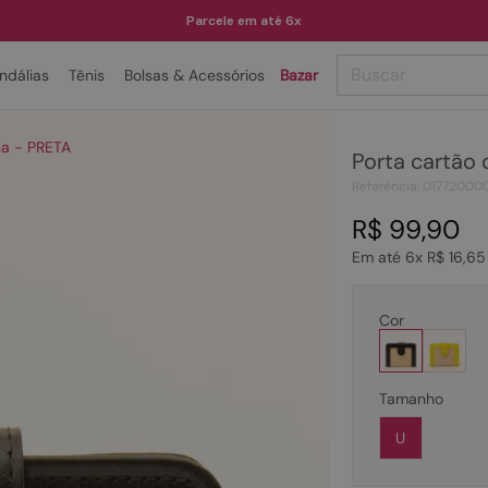
Parcele em até 6x
Buscar
ndálias
Tênis
Bolsas & Acessórios
Bazar
TERMOS MAIS BUSCADOS
ha - PRETA
Porta cartão
1
º
papete
Referência
:
01772000
2
º
rasteira
R$
99
,
90
3
º
tenis
Em até
6
x
R$
16
,
65
4
º
bota
5
º
sandalia
Cor
6
º
tamanco
7
º
bolsa
Tamanho
8
º
sapatilha
U
9
º
couro