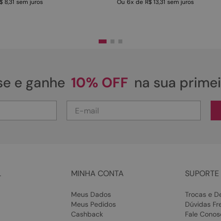
$ 8,31
sem juros
Ou
6
x
de
R$ 13,31
sem juros
se e ganhe
10% OFF
na sua prime
L
MINHA CONTA
SUPORTE 
Meus Dados
Trocas e D
Meus Pedidos
Dúvidas Fr
Cashback
Fale Conos