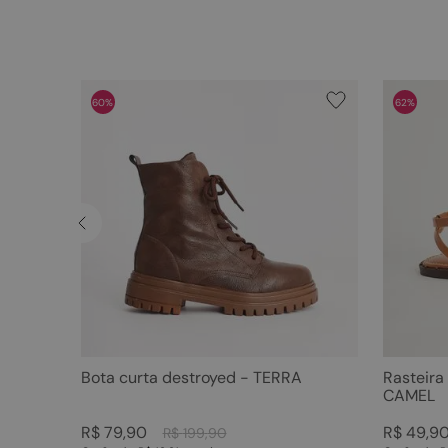
60%
62%
Bota curta destroyed - TERRA
Rasteira
CAMEL
R$
79
,
90
R$
49
,
9
R$
199
,
90