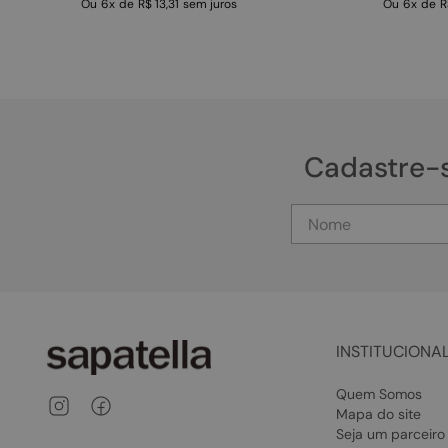
Ou
6
x
de
R$ 13,31
sem juros
Ou
6
x
de
R
Cadastre-
INSTITUCIONA
Quem Somos
Mapa do site
Seja um parceiro