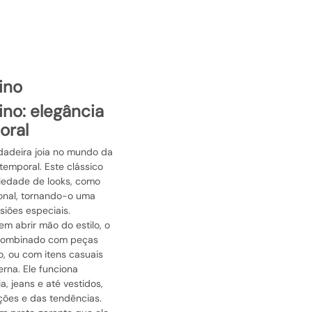
ino
oral
dadeira joia no mundo da
emporal. Este clássico
iedade de looks, como
onal, tornando-o uma
siões especiais.
em abrir mão do estilo, o
 combinado com peças
o, ou com itens casuais
na. Ele funciona
, jeans e até vestidos,
ões e das tendências.