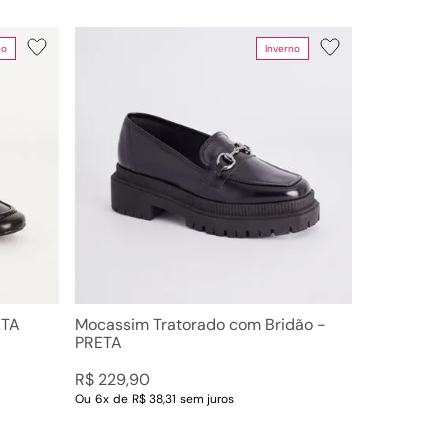
no
Inverno
Faixas de preço
R$ 69,00
–
R$ 230,00
ETA
Mocassim Tratorado com Bridão -
PRETA
R$
229
,
90
Ou
6
x
de
R$ 38,31
sem juros