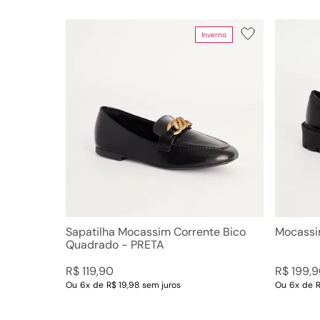
Inverno
Departamento
Categoria
Sapatos
Mocass
Sapatil
Sapatilha Mocassim Corrente Bico
Mocassi
Quadrado - PRETA
R$
119
,
90
R$
199
,
9
Ou
6
x
de
R$ 19,98
sem juros
Ou
6
x
de
R