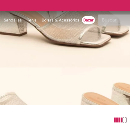
Parcele em até 6x
Buscar
Sandálias
Tênis
Bolsas & Acessórios
Bazar
TERMOS MAIS BUSCADOS
1
º
papete
2
º
rasteira
3
º
tenis
4
º
bota
5
º
sandalia
6
º
tamanco
7
º
bolsa
8
º
sapatilha
9
º
couro