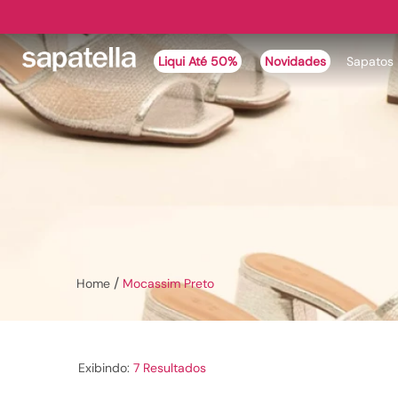
Liqui Até 50%
Novidades
Sapatos
Mocassim Preto
7