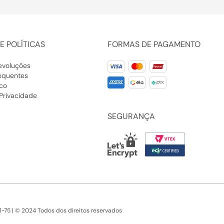
a definir a cintura e criar
mais informal, você pode
orte reto ou uma calça
E POLÍTICAS
FORMAS DE PAGAMENTO
 e um blazer para um toque
sivamente formal.
evoluções
alistas como um relógio
equentes
 delicados. Um lenço de
co
ém podem adicionar um
 Privacidade
SEGURANÇA
 Feminina
|
Rasteira
s Femininos
-75 | © 2024 Todos dos direitos reservados