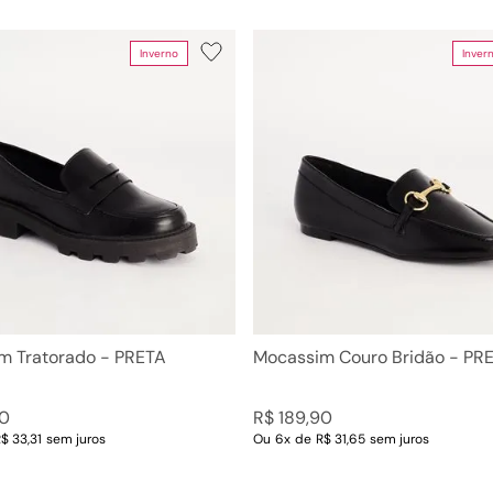
10
º
scarpin
Inverno
Inver
Cor
Tamanho
ins
PRETA
33
has
Preto
34
35
36
37
38
39
40
m Tratorado - PRETA
Mocassim Couro Bridão - PR
0
R$
189
,
90
$ 33,31
sem juros
Ou
6
x
de
R$ 31,65
sem juros