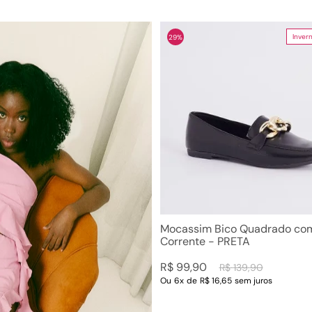
Inver
29%
Mocassim Bico Quadrado co
Corrente - PRETA
R$
99
,
90
R$
139
,
90
Ou
6
x
de
R$ 16,65
sem juros