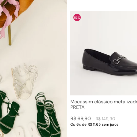
53%
Mocassim clássico metalizad
PRETA
R$
69
,
90
R$
149
,
90
Ou
6
x
de
R$ 11,65
sem juros