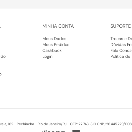
profissional. Adicione um cinto fino par
uma silhueta mais estruturada.
Se onde você trabalha é um ambiente 
usar mocassins pretos com jeans de c
L
MINHA CONTA
SUPORTE 
chino. Combine com uma blusa casual
final que é profissional sem ser exces
Meus Dados
Trocas e D
Finalize seu look com acessórios minim
Meus Pedidos
Dúvidas Fr
elegante, brincos pequenos ou colares
Cashback
Fale Conos
seda ou uma bolsa estruturada tamb
ado
Login
Política de
toque especial ao conjunto.
o
Confira outras coleções:
Bota de Couro Feminina
|
Bota Marrom
Dourada
|
Sapato Preto Feminino
Confira outras categorias:
Sandálias Femininas
|
Papete
|
Chinelo
ia, 182 - Pechincha - Rio de Janeiro/RJ - CEP: 22.743-310 CNPJ:28.445.729/0081