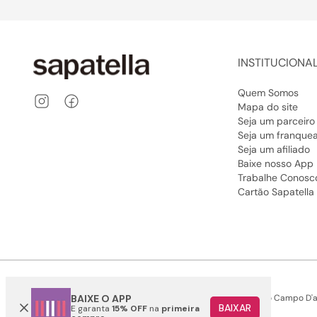
INSTITUCIONA
Quem Somos
Mapa do site
Seja um parceiro
Seja um franque
Seja um afiliado
Baixe nosso App
Trabalhe Conosc
Cartão Sapatella
Somos Sonho LTDA - Estrada do Campo D'are
BAIXE O APP
BAIXAR
E garanta
15% OFF
na
primeira