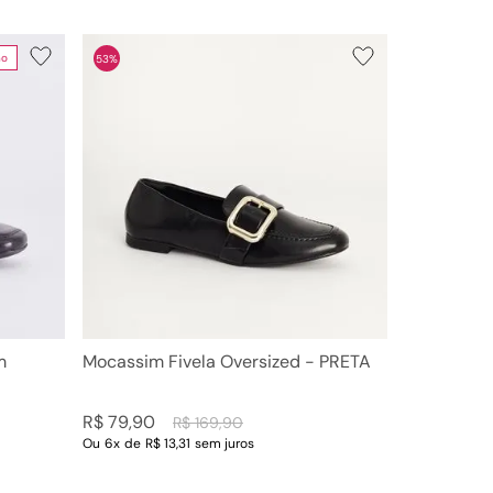
no
53%
m
Mocassim Fivela Oversized - PRETA
R$
79
,
90
R$
169
,
90
Ou
6
x
de
R$ 13,31
sem juros