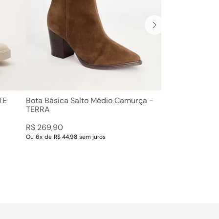
TE
Bota Básica Salto Médio Camurça -
TERRA
R$
269
,
90
Ou
6
x
de
R$ 44,98
sem juros