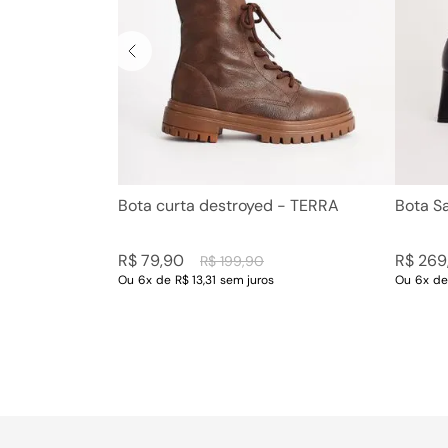
Bota curta destroyed - TERRA
Bota S
R$
79
,
90
R$
269
R$
199
,
90
Ou
6
x
de
R$ 13,31
sem juros
Ou
6
x
d