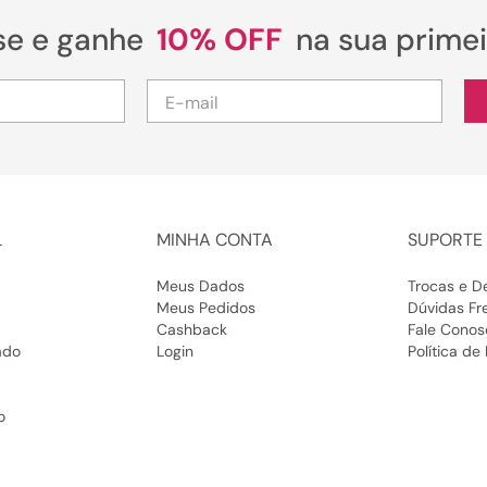
se e ganhe
10% OFF
na sua prime
L
MINHA CONTA
SUPORTE 
Meus Dados
Trocas e D
Meus Pedidos
Dúvidas Fr
Cashback
Fale Conos
ado
Login
Política de
o