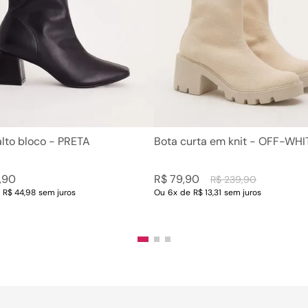
5
º
rasteira
10
º
couro
6
º
tamanco
7
º
bolsa
8
º
sapatilha
9
º
óculos
10
º
couro
alto bloco - PRETA
Bota curta em knit - OFF-WHI
,
90
R$
79
,
90
R$
239
,
90
e
R$ 44,98
sem juros
Ou
6
x
de
R$ 13,31
sem juros