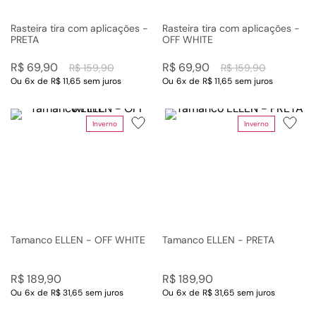
Rasteira tira com aplicações -
Rasteira tira com aplicações -
PRETA
OFF WHITE
R$
69
,
90
R$
69
,
90
R$
159
,
90
R$
159
,
90
Ou
6
x
de
R$ 11,65
sem juros
Ou
6
x
de
R$ 11,65
sem juros
Inverno
Inverno
Tamanco ELLEN - OFF WHITE
Tamanco ELLEN - PRETA
R$
189
,
90
R$
189
,
90
Ou
6
x
de
R$ 31,65
sem juros
Ou
6
x
de
R$ 31,65
sem juros