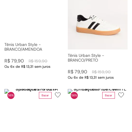
Tênis Urban Style -
BRANCO/AMENDOA
Tênis Urban Style -
BRANCO/PRETO
R$
79
,
90
R$
159
,
90
Ou
6
x
de
R$ 13,31
sem juros
R$
79
,
90
R$
159
,
90
Ou
6
x
de
R$ 13,31
sem juros
Bazar
Bazar
56%
56%