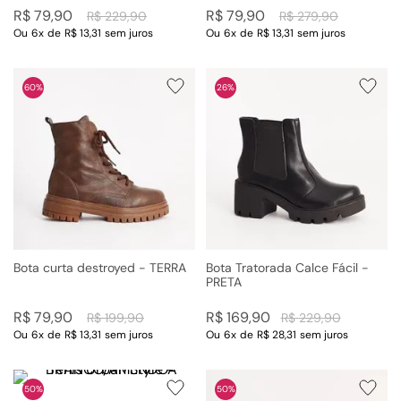
R$
79
,
90
R$
79
,
90
R$
229
,
90
R$
279
,
90
Ou
6
x
de
R$ 13,31
sem juros
Ou
6
x
de
R$ 13,31
sem juros
60%
26%
Bota curta destroyed - TERRA
Bota Tratorada Calce Fácil -
PRETA
R$
79
,
90
R$
169
,
90
R$
199
,
90
R$
229
,
90
Ou
6
x
de
R$ 13,31
sem juros
Ou
6
x
de
R$ 28,31
sem juros
50%
50%