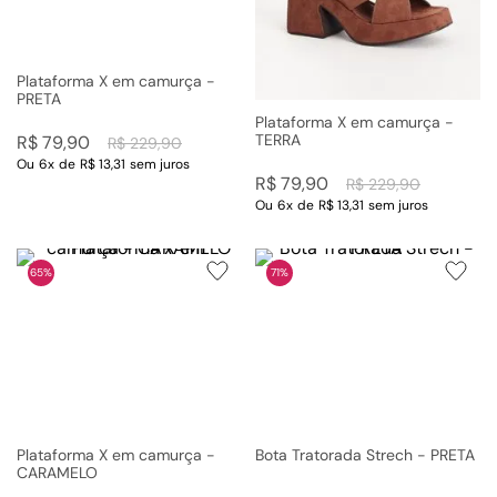
Plataforma X em camurça -
PRETA
Plataforma X em camurça -
TERRA
R$
79
,
90
R$
229
,
90
Ou
6
x
de
R$ 13,31
sem juros
R$
79
,
90
R$
229
,
90
Ou
6
x
de
R$ 13,31
sem juros
65%
71%
Plataforma X em camurça -
Bota Tratorada Strech - PRETA
CARAMELO