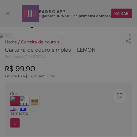
Retire em até 48 horas úteis
BAIXE O APP
BAIXAR
E garanta
10% OFF
na
primeira compra
TERMOS MAIS BUSCADOS
Clique
para dar zoom.
1
º
papete
Carteira de couro simples - LEMON
2
º
rasteira
Carteira de couro simples - LEMON
3
º
tenis
Referência
:
0176878002
4
º
bota
R$
99
,
90
Em até
6
x
R$
16
,
65
sem juros
5
º
sandalia
6
º
tamanco
Cor
7
º
bolsa
8
º
sapatilha
Tamanho
9
º
couro
U
10
º
scarpin