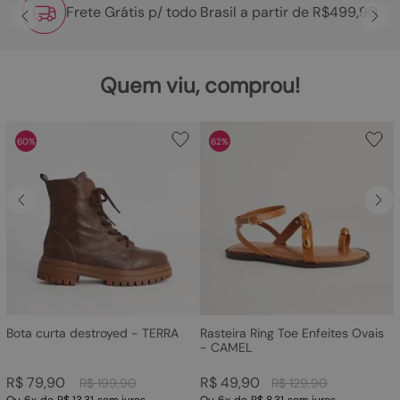
Frete Grátis p/ todo Brasil a partir de R$499,90
Quem viu, comprou!
60%
62%
Bota curta destroyed - TERRA
Rasteira Ring Toe Enfeites Ovais
- CAMEL
R$
79
,
90
R$
49
,
90
R$
199
,
90
R$
129
,
90