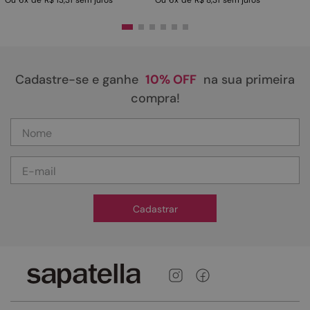
Ou
6
x
de
R$ 13,31
sem juros
Ou
6
x
de
R$ 8,31
sem juros
Cadastre-se e ganhe
10% OFF
na sua primeira
compra!
Cadastrar