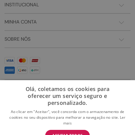
INSTITUCIONAL
MINHA CONTA
SOBRE NÓS
Olá, coletamos os cookies para
oferecer um serviço seguro e
personalizado.
Ao clicar em "Aceitar", você concorda com o armazenamento de
cookies no seu dispositivo para melhorar a navegação no site.
Ler
mais
Somos Sonho LTDA - Estrada do Campo D'areia, 182 - Pechincha - Rio de Janeiro/RJ -
CEP: 22.743-310 CNPJ:28.445.729/0081-75 | © 2024 Todos dos direitos reservados
BAIXE O APP