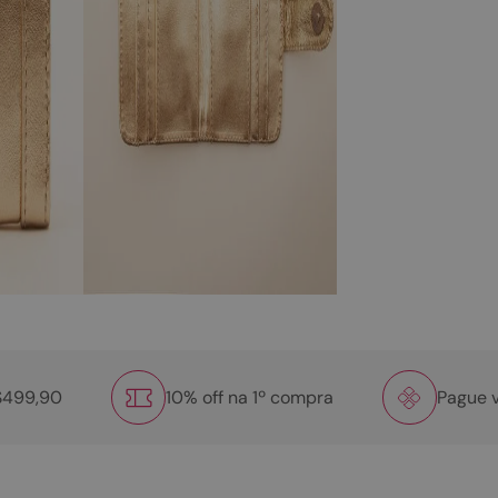
R$499,90
10% off na 1º compra
Pague v