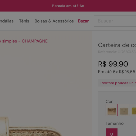
Parcele em até 6x
Buscar
ndálias
Tênis
Bolsas & Acessórios
Bazar
TERMOS MAIS BUSCADOS
ro simples - CHAMPAGNE
Carteira de 
1
º
papete
Referência
:
01768745
2
º
rasteira
R$
99
,
90
3
º
tenis
Em até
6
x
R$
16
,
65
4
º
bota
Restam poucas uni
5
º
sandalia
6
º
tamanco
Cor
7
º
bolsa
8
º
sapatilha
Tamanho
9
º
couro
U