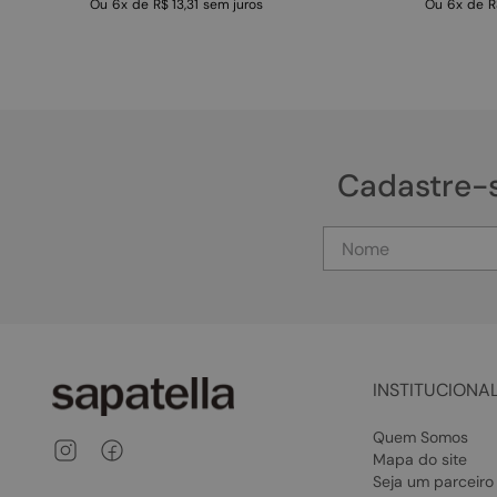
Ou
6
x
de
R$ 13,31
sem juros
Ou
6
x
de
R
Cadastre-
INSTITUCIONA
Quem Somos
Mapa do site
Seja um parceiro