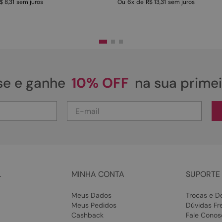
$ 8,31
sem juros
Ou
6
x
de
R$ 13,31
sem juros
se e ganhe
10% OFF
na sua prime
L
MINHA CONTA
SUPORTE 
Meus Dados
Trocas e D
Meus Pedidos
Dúvidas Fr
Cashback
Fale Conos