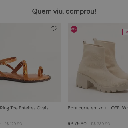
Quem viu, comprou!
67%
Ba
 Ring Toe Enfeites Ovais -
Bota curta em knit - OFF-W
0
R$
79
,
90
R$
129
,
90
R$
239
,
90