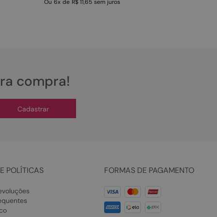
Ou
6
x
de
R$ 11,65
sem juros
ira compra!
Cadastrar
E POLÍTICAS
FORMAS DE PAGAMENTO
evoluções
equentes
co