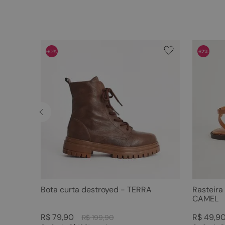
60%
62%
Bota curta destroyed - TERRA
Rasteira
CAMEL
R$
79
,
90
R$
49
,
9
R$
199
,
90