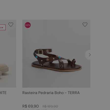
63%
zar
HITE
Rasteira Pedraria Boho - TERRA
R$
69
,
90
R$
189
,
90