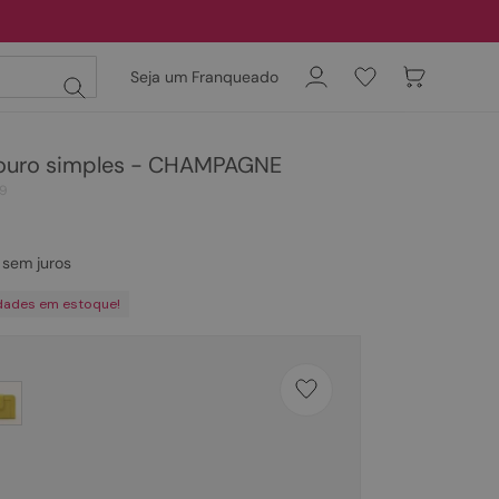
Seja um Franqueado
couro simples - CHAMPAGNE
39
sem juros
dades em estoque!