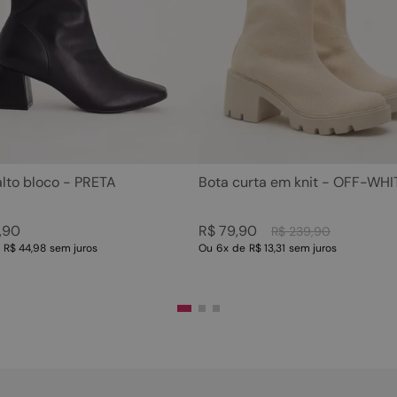
5
º
rasteira
10
º
couro
6
º
tamanco
7
º
bolsa
8
º
sapatilha
9
º
óculos
10
º
couro
alto bloco - PRETA
Bota curta em knit - OFF-WHI
,
90
R$
79
,
90
R$
239
,
90
e
R$ 44,98
sem juros
Ou
6
x
de
R$ 13,31
sem juros