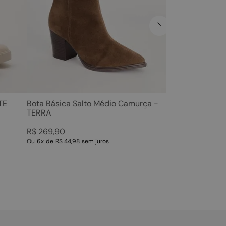
TE
Bota Básica Salto Médio Camurça -
TERRA
R$
269
,
90
Ou
6
x
de
R$ 44,98
sem juros