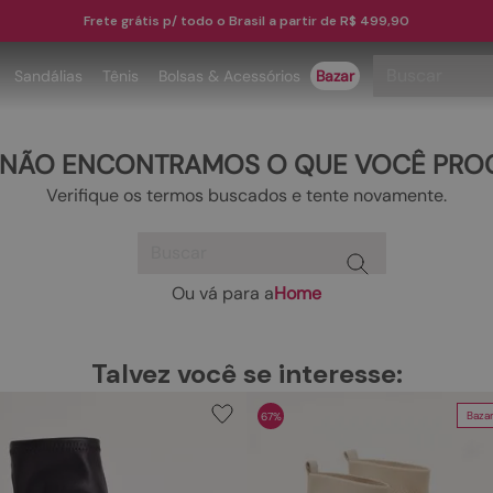
Frete grátis p/ todo o Brasil a partir de R$ 499,90
Buscar
Sandálias
Tênis
Bolsas & Acessórios
Bazar
TERMOS MAIS BUSCADOS
 NÃO ENCONTRAMOS O QUE VOCÊ PRO
1
º
papete
Verifique os termos buscados e tente novamente.
2
º
tenis
Buscar
3
º
bota
4
º
sandalia
Ou vá para a
Home
TERMOS MAIS BUSCADOS
5
º
rasteira
1
º
papete
6
º
tamanco
Talvez você se interesse:
2
º
tenis
7
º
bolsa
Baza
67%
3
º
bota
8
º
sapatilha
4
º
sandalia
9
º
óculos