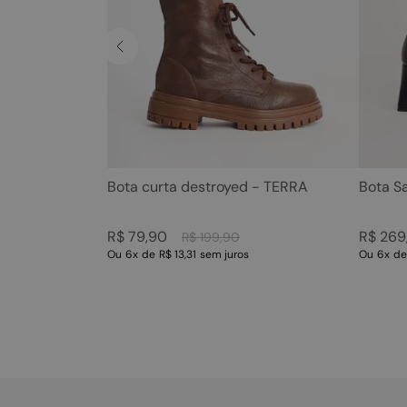
Bota curta destroyed - TERRA
Bota S
R$
79
,
90
R$
269
R$
199
,
90
Ou
6
x
de
R$ 13,31
sem juros
Ou
6
x
d