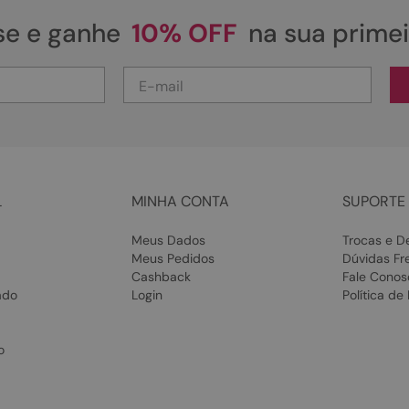
se e ganhe
10% OFF
na sua prime
L
MINHA CONTA
SUPORTE 
Meus Dados
Trocas e D
Meus Pedidos
Dúvidas Fr
Cashback
Fale Conos
ado
Login
Política de
o