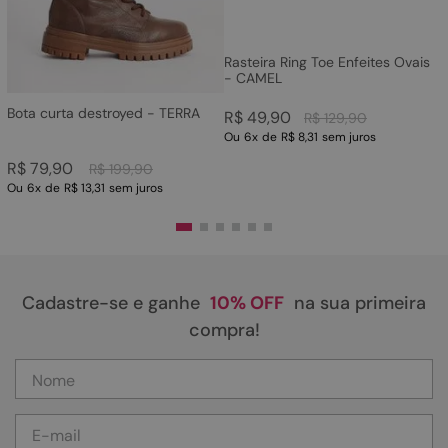
Rasteira Ring Toe Enfeites Ovais
- CAMEL
Bota curta destroyed - TERRA
R$
49
,
90
R$
129
,
90
Ou
6
x
de
R$ 8,31
sem juros
R$
79
,
90
R$
199
,
90
Ou
6
x
de
R$ 13,31
sem juros
Cadastre-se e ganhe
10% OFF
na sua primeira
compra!