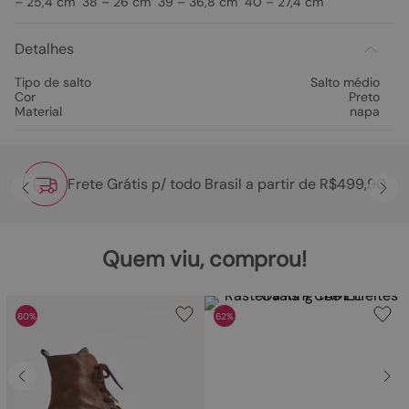
– 25,4 cm 38 – 26 cm 39 – 36,8 cm 40 – 27,4 cm
Detalhes
Tipo de salto
Salto médio
Cor
Preto
Material
napa
Frete Grátis p/ todo Brasil a partir de R$499,90
Quem viu, comprou!
60%
62%