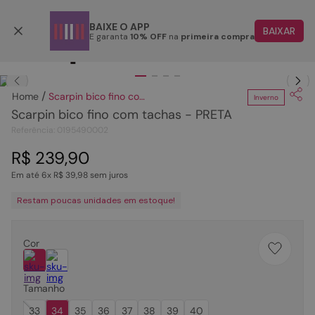
Parcele em até 6x
BAIXE O APP
BAIXAR
E garanta
10% OFF
na
primeira compra
TERMOS MAIS BUSCADOS
Clique
para dar zoom.
1
º
papete
Scarpin bico fino com tachas - PRETA
Inverno
2
º
bota
Scarpin bico fino com tachas - PRETA
3
º
tenis
Referência
:
0195490002
4
º
rasteira
R$
239
,
90
Em até
6
x
R$
39
,
98
sem juros
5
º
sandalia
Restam poucas unidades em estoque!
6
º
tamanco
7
º
bolsa
Cor
8
º
sapatilha
9
º
óculos
Tamanho
10
º
couro
33
34
35
36
37
38
39
40