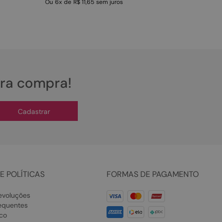
Ou
6
x
de
R$ 11,65
sem juros
ira compra!
Cadastrar
E POLÍTICAS
FORMAS DE PAGAMENTO
evoluções
equentes
co