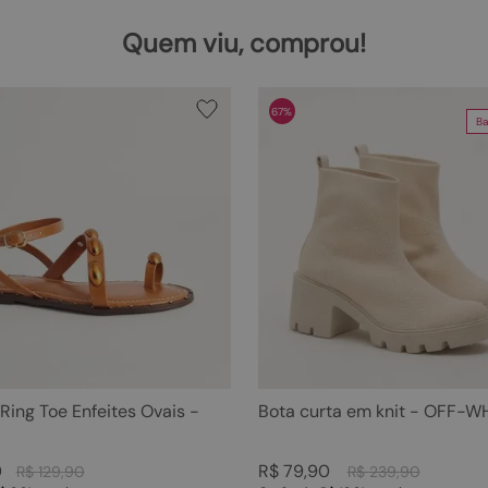
Quem viu, comprou!
67%
Ba
 Ring Toe Enfeites Ovais -
Bota curta em knit - OFF-W
0
R$
79
,
90
R$
129
,
90
R$
239
,
90