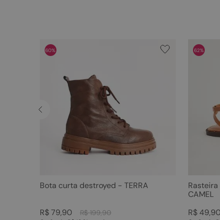
60%
62%
Bota curta destroyed - TERRA
Rasteira
CAMEL
R$
79
,
90
R$
49
,
9
R$
199
,
90