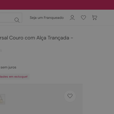
Seja um Franqueado
rsal Couro com Alça Trançada -
35
sem juros
dades em estoque!