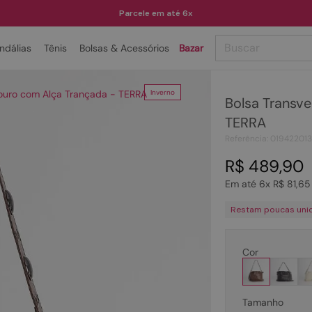
Parcele em até 6x
Buscar
ndálias
Tênis
Bolsas & Acessórios
Bazar
TERMOS MAIS BUSCADOS
Couro com Alça Trançada - TERRA
Inverno
Bolsa Transve
1
º
papete
TERRA
2
º
tenis
Referência
:
01942201
3
º
bota
R$
489
,
90
4
º
sandalia
Em até
6
x
R$
81
,
65
5
º
rasteira
Restam poucas uni
6
º
tamanco
7
º
bolsa
Cor
8
º
sapatilha
9
º
óculos
Tamanho