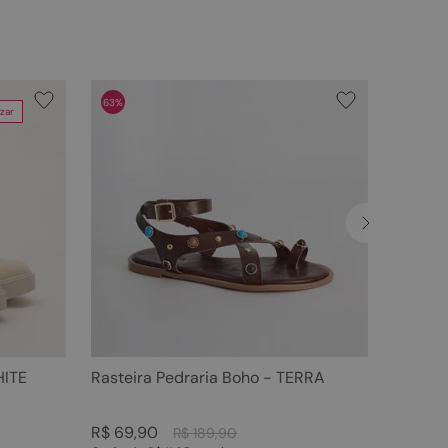
63%
zar
HITE
Rasteira Pedraria Boho - TERRA
R$
69
,
90
R$
189
,
90