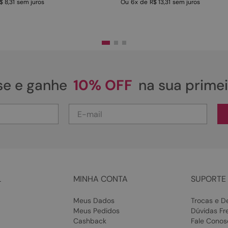
$ 8,31
sem juros
Ou
6
x
de
R$ 13,31
sem juros
se e ganhe
10% OFF
na sua prime
L
MINHA CONTA
SUPORTE 
Meus Dados
Trocas e D
Meus Pedidos
Dúvidas Fr
Cashback
Fale Conos