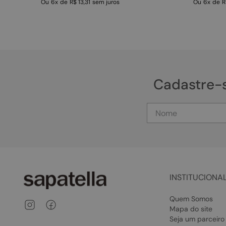
Ou
6
x
de
R$ 13,31
sem juros
Ou
6
x
de
R
Cadastre-
INSTITUCIONA
Quem Somos
Mapa do site
Seja um parceiro