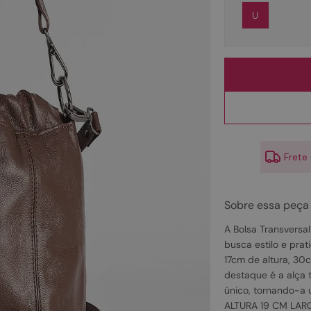
10
º
couro
U
Frete
Sobre essa peça
A Bolsa Transversa
busca estilo e prat
17cm de altura, 30
destaque é a alça 
único, tornando-a 
ALTURA 19 CM LA