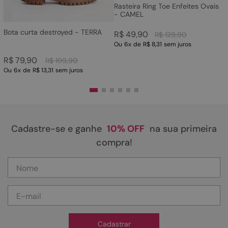
Rasteira Ring Toe Enfeites Ovais
- CAMEL
Bota curta destroyed - TERRA
R$
49
,
90
R$
129
,
90
Ou
6
x
de
R$ 8,31
sem juros
R$
79
,
90
R$
199
,
90
Ou
6
x
de
R$ 13,31
sem juros
Cadastre-se e ganhe
10% OFF
na sua primeira
compra!
Cadastrar