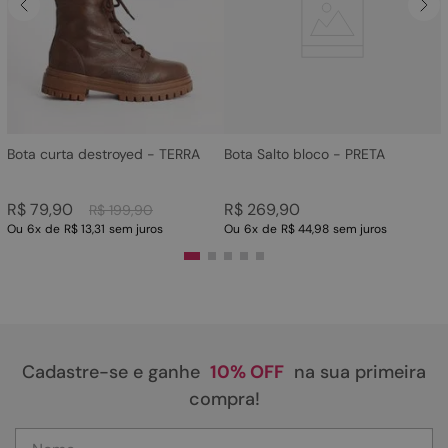
4
º
rasteira
5
º
sandalia
6
º
tamanco
7
º
bolsa
8
º
sapatilha
Bota curta destroyed - TERRA
Bota Salto bloco - PRETA
9
º
couro
R$
79
,
90
R$
269
,
90
R$
199
,
90
10
º
scarpin
Ou
6
x
de
R$ 13,31
sem juros
Ou
6
x
de
R$ 44,98
sem juros
Cadastre-se e ganhe
10% OFF
na sua primeira
compra!