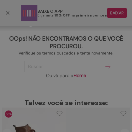
Frete grátis p/ todo o Brasil a partir de R$ 499,90
BAIXE O APP
BAIXAR
E garanta
10% OFF
na
primeira compra
TERMOS MAIS BUSCADOS
1
º
papete
OOps! NÃO ENCONTRAMOS O QUE VOCÊ
2
º
tenis
PROCUROU.
Verifique os termos buscados e tente novamente.
3
º
bota
Buscar
4
º
rasteira
5
º
sandalia
Ou vá para a
Home
6
º
tamanco
7
º
bolsa
TERMOS MAIS BUSCADOS
Talvez você se interesse:
1
º
papete
8
º
sapatilha
60%
2
º
tenis
9
º
couro
3
º
bota
10
º
scarpin