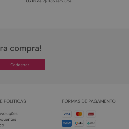
Ou
6
x
de
R$ 11,65
sem juros
ira compra!
Cadastrar
E POLÍTICAS
FORMAS DE PAGAMENTO
evoluções
equentes
co