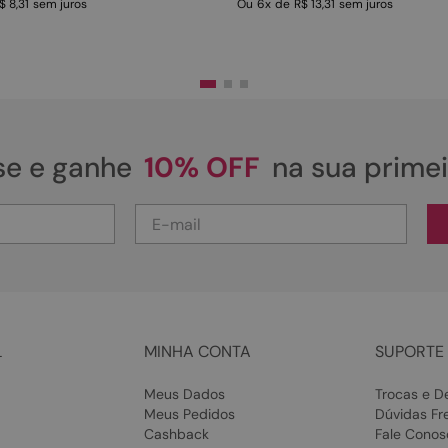
$ 8,31
sem juros
Ou
6
x
de
R$ 13,31
sem juros
se e ganhe
10% OFF
na sua prime
L
MINHA CONTA
SUPORTE 
Meus Dados
Trocas e D
Meus Pedidos
Dúvidas Fr
Cashback
Fale Conos