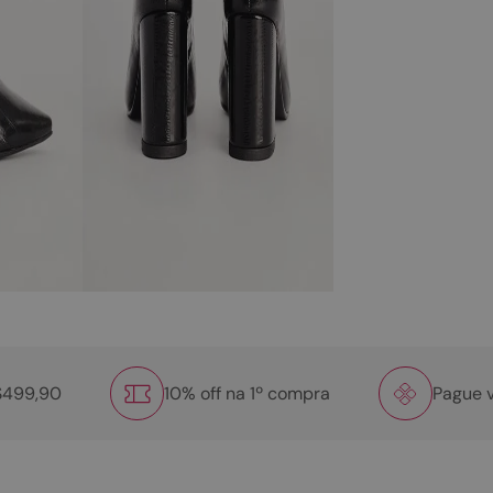
R$499,90
10% off na 1º compra
Pague v