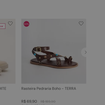
63%
zar
HITE
Rasteira Pedraria Boho - TERRA
R$
69
,
90
R$
189
,
90