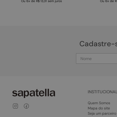
Ou
6
x
de
R$ 13,31
sem juros
Ou
6
x
de
R
Cadastre-
INSTITUCIONA
Quem Somos
Mapa do site
Seja um parceiro