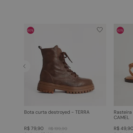
60%
62%
Bota curta destroyed - TERRA
Rasteira
CAMEL
R$
79
,
90
R$
49
,
9
R$
199
,
90