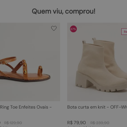
Quem viu, comprou!
67%
Ba
 Ring Toe Enfeites Ovais -
Bota curta em knit - OFF-W
0
R$
79
,
90
R$
129
,
90
R$
239
,
90