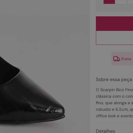
10
º
couro
Frete
Sobre essa peça
O Scarpin Bico Fino
clássica com o con
fino, que alonga a 
robusto e 6,5cm, q
office look e event
Detalhes