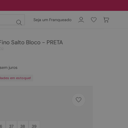
Seja um Franqueado
Fino Salto Bloco - PRETA
02
sem juros
dades em estoque!
6
37
38
39