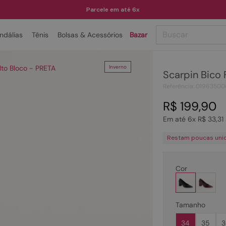
Parcele em até 6x
Buscar
ndálias
Tênis
Bolsas & Acessórios
Bazar
TERMOS MAIS BUSCADOS
lto Bloco - PRETA
Inverno
Scarpin Bico 
1
º
papete
Referência
:
01963500
2
º
bota
R$
199
,
90
3
º
tenis
Em até
6
x
R$
33
,
31
4
º
rasteira
Restam poucas uni
5
º
sandalia
6
º
tamanco
Cor
7
º
bolsa
8
º
sapatilha
Tamanho
9
º
óculos
34
35
3