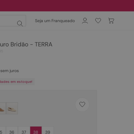
Seja um Franqueado
ro Bridão - TERRA
35
sem juros
dades em estoque!
5
36
37
38
39