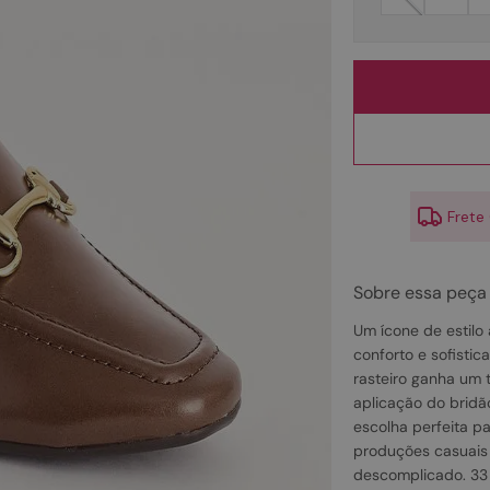
10
º
couro
Frete
Sobre essa peça
Um ícone de estilo
conforto e sofisti
rasteiro ganha um 
aplicação do bridão
escolha perfeita par
produções casuais 
descomplicado. 33 