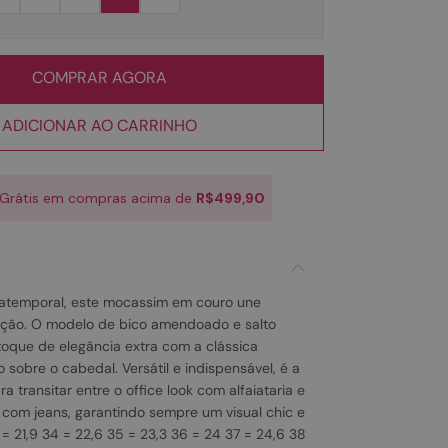
COMPRAR AGORA
ADICIONAR AO CARRINHO
 Grátis em compras acima de
R$499,90
 atemporal, este mocassim em couro une
cação. O modelo de bico amendoado e salto
toque de elegância extra com a clássica
 sobre o cabedal. Versátil e indispensável, é a
a transitar entre o office look com alfaiataria e
com jeans, garantindo sempre um visual chic e
= 21,9 34 = 22,6 35 = 23,3 36 = 24 37 = 24,6 38