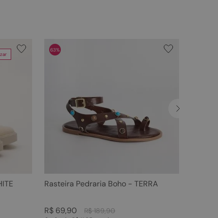
63%
zar
HITE
Rasteira Pedraria Boho - TERRA
R$
69
,
90
R$
189
,
90