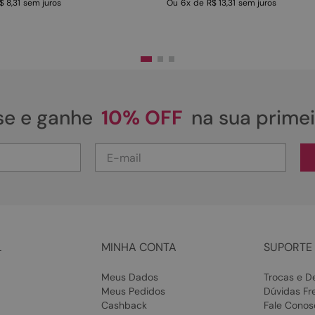
$ 8,31
sem juros
Ou
6
x
de
R$ 13,31
sem juros
se e ganhe
10% OFF
na sua prime
L
MINHA CONTA
SUPORTE 
Meus Dados
Trocas e D
Meus Pedidos
Dúvidas Fr
Cashback
Fale Conos