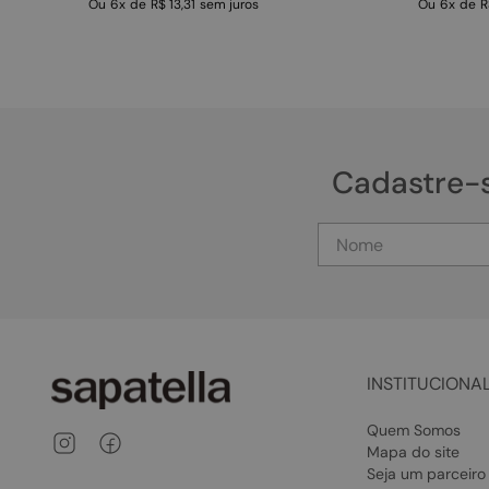
Ou
6
x
de
R$ 13,31
sem juros
Ou
6
x
de
R
Cadastre-
INSTITUCIONA
Quem Somos
Mapa do site
Seja um parceiro