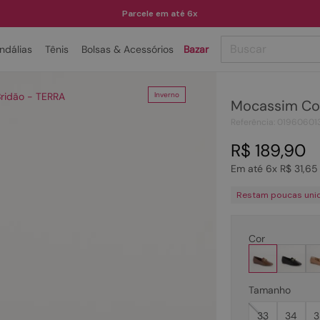
Parcele em até 6x
Buscar
ndálias
Tênis
Bolsas & Acessórios
Bazar
TERMOS MAIS BUSCADOS
ridão - TERRA
Inverno
Mocassim Cou
1
º
papete
Referência
:
01960601
2
º
tenis
R$
189
,
90
3
º
bota
Em até
6
x
R$
31
,
65
4
º
sandalia
Restam poucas uni
5
º
rasteira
6
º
tamanco
Cor
7
º
bolsa
8
º
sapatilha
Tamanho
9
º
óculos
33
34
3