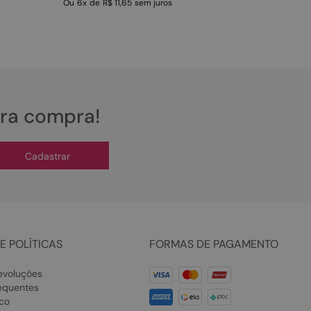
Ou
6
x
de
R$ 11,65
sem juros
ira compra!
Cadastrar
E POLÍTICAS
FORMAS DE PAGAMENTO
evoluções
equentes
co