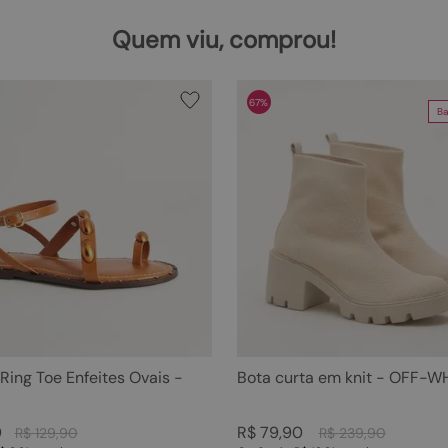
Quem viu, comprou!
67%
Ba
 Ring Toe Enfeites Ovais -
Bota curta em knit - OFF-W
0
R$
79
,
90
R$
129
,
90
R$
239
,
90