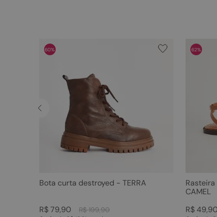
60%
62%
Bota curta destroyed - TERRA
Rasteira
CAMEL
R$
79
,
90
R$
49
,
9
R$
199
,
90