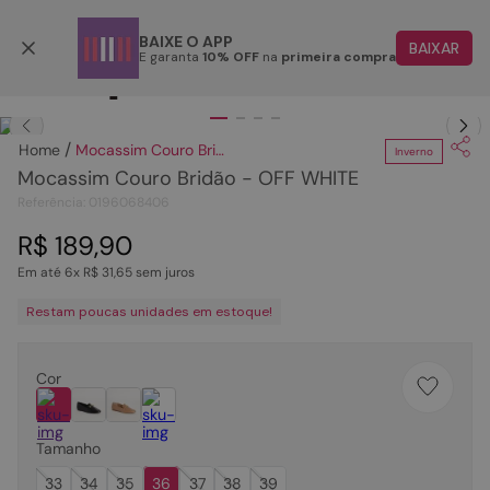
Parcele em até 6x
BAIXE O APP
BAIXAR
E garanta
10% OFF
na
primeira compra
TERMOS MAIS BUSCADOS
Clique
para dar zoom.
1
º
papete
Mocassim Couro Bridão - OFF WHITE
Inverno
2
º
tenis
Mocassim Couro Bridão - OFF WHITE
3
º
bota
Referência
:
0196068406
4
º
sandalia
R$
189
,
90
Em até
6
x
R$
31
,
65
sem juros
5
º
rasteira
Restam poucas unidades em estoque!
6
º
tamanco
7
º
bolsa
Cor
8
º
sapatilha
9
º
óculos
Tamanho
10
º
couro
33
34
35
36
37
38
39