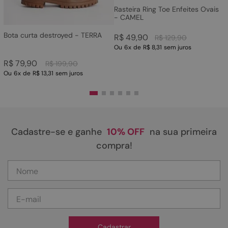
Rasteira Ring Toe Enfeites Ovais
- CAMEL
Bota curta destroyed - TERRA
R$
49
,
90
R$
129
,
90
Ou
6
x
de
R$ 8,31
sem juros
R$
79
,
90
R$
199
,
90
Ou
6
x
de
R$ 13,31
sem juros
Cadastre-se e ganhe
10% OFF
na sua primeira
compra!
Cadastrar