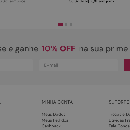
$ 8,31
sem juros
Ou
6
x
de
R$ 13,31
sem juros
se e ganhe
10% OFF
na sua prime
L
MINHA CONTA
SUPORTE 
Meus Dados
Trocas e D
Meus Pedidos
Dúvidas Fr
Cashback
Fale Conos