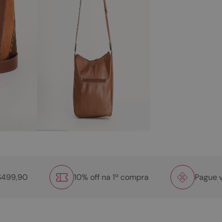
R$499,90
10% off na 1º compra
Pague v