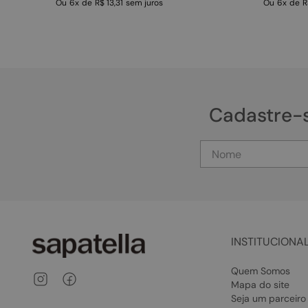
Ou
6
x
de
R$ 13,31
sem juros
Ou
6
x
de
R
Cadastre-
INSTITUCIONA
Quem Somos
Mapa do site
Seja um parceiro