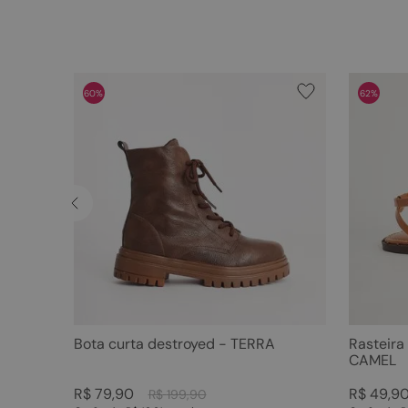
60%
62%
Bota curta destroyed - TERRA
Rasteira
CAMEL
R$
79
,
90
R$
49
,
9
R$
199
,
90