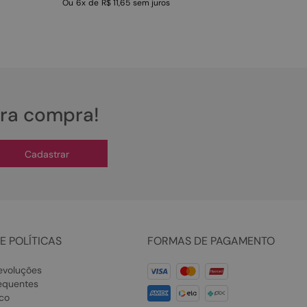
Ou
6
x
de
R$ 11,65
sem juros
ira compra!
Cadastrar
E POLÍTICAS
FORMAS DE PAGAMENTO
evoluções
equentes
co