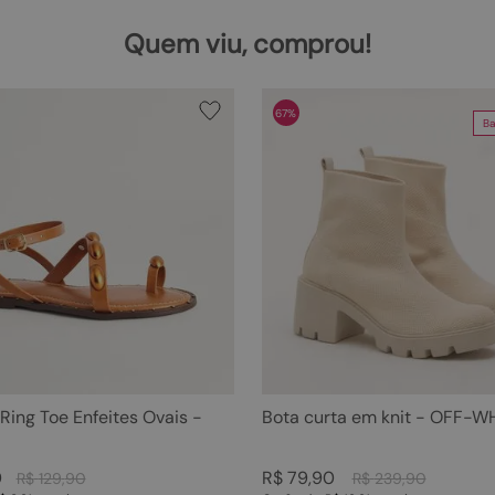
Quem viu, comprou!
67%
Ba
 Ring Toe Enfeites Ovais -
Bota curta em knit - OFF-W
0
R$
79
,
90
R$
129
,
90
R$
239
,
90