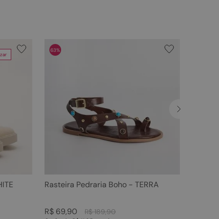
63%
zar
HITE
Rasteira Pedraria Boho - TERRA
R$
69
,
90
R$
189
,
90