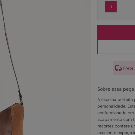
10
º
scarpin
U
Frete
Sobre essa peça
A escolha perfeita
personalidade. Est
confeccionada em 
acabamento com ta
recortes confere 
excelente espaço in