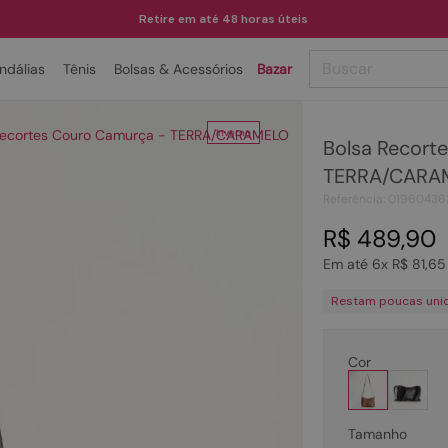
Retire em até 48 horas úteis
Buscar
ndálias
Tênis
Bolsas & Acessórios
Bazar
TERMOS MAIS BUSCADOS
Recortes Couro Camurça - TERRA/CARAMELO
Inverno
Bolsa Recort
1
º
papete
TERRA/CARA
2
º
tenis
Referência
:
01960436
3
º
bota
R$
489
,
90
4
º
rasteira
Em até
6
x
R$
81
,
65
5
º
sandalia
Restam poucas uni
6
º
tamanco
7
º
bolsa
Cor
8
º
sapatilha
9
º
couro
Tamanho