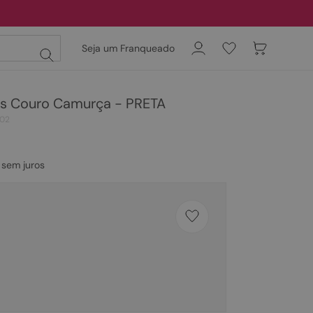
Seja um Franqueado
es Couro Camurça - PRETA
02
sem juros