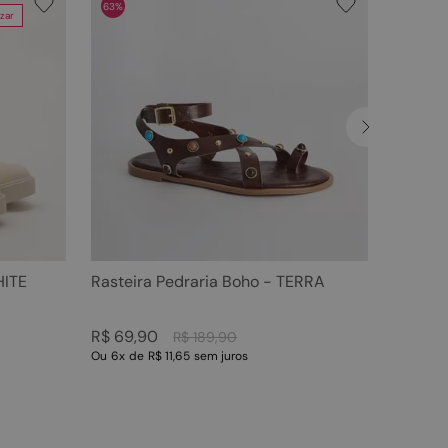
63%
zar
HITE
Rasteira Pedraria Boho - TERRA
R$
69
,
90
R$
189
,
90
Ou
6
x
de
R$ 11,65
sem juros