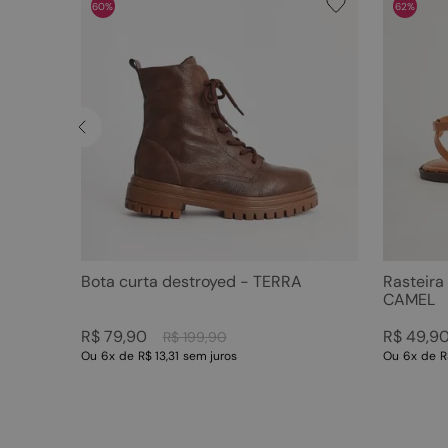
60%
62%
Bota curta destroyed - TERRA
Rasteira
CAMEL
R$
79
,
90
R$
49
,
9
R$
199
,
90
Ou
6
x
de
R$ 13,31
sem juros
Ou
6
x
de
R