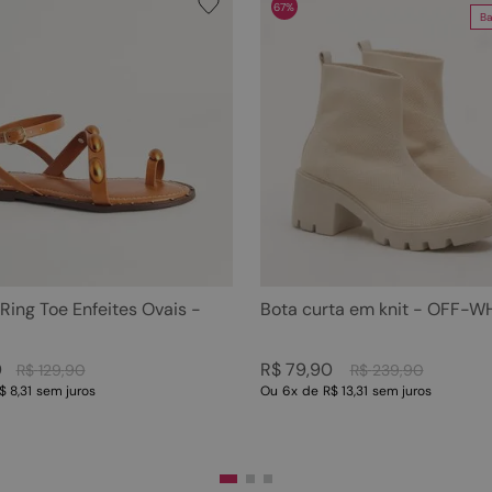
67%
Ba
 Ring Toe Enfeites Ovais -
Bota curta em knit - OFF-W
0
R$
79
,
90
R$
129
,
90
R$
239
,
90
$ 8,31
sem juros
Ou
6
x
de
R$ 13,31
sem juros