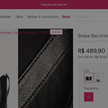
Parcele em até 6x
Buscar
ndálias
Tênis
Bolsas & Acessórios
Bazar
Clique para dar zoom
TERMOS MAIS BUSCADOS
Recortes Couro Camurça - PRETA
Inverno
Bolsa Recort
1
º
papete
Referência
:
01960400
2
º
bota
R$
489
,
90
3
º
tenis
Em até
6
x
R$
81
,
65
4
º
rasteira
5
º
sandalia
Cor
6
º
tamanco
7
º
bolsa
Tamanho
8
º
sapatilha
U
9
º
óculos