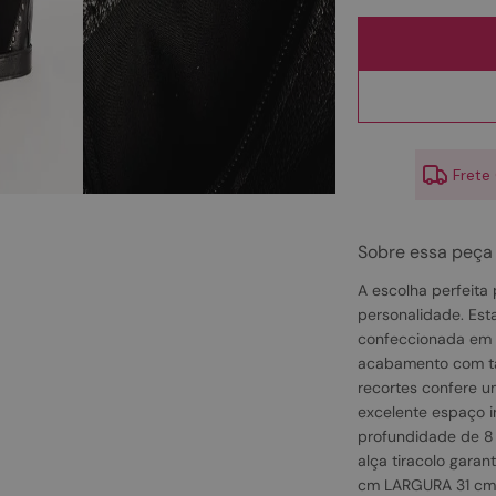
10
º
couro
Frete
Sobre essa peça
A escolha perfeita
personalidade. Est
confeccionada em 
acabamento com ta
recortes confere 
excelente espaço in
profundidade de 8 
alça tiracolo gara
cm LARGURA 31 c