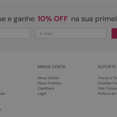
se e ganhe
10% OFF
na sua prime
L
MINHA CONTA
SUPORTE 
Meus Dados
Trocas e D
Meus Pedidos
Dúvidas Fr
Cashback
Fale Conos
ado
Login
Política de
o