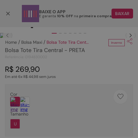
Parcele em até 6x
BAIXE O APP
BAIXAR
E garanta
10% OFF
na
primeira compra
TERMOS MAIS BUSCADOS
Clique
para dar zoom.
1
º
papete
Bolsa Maxi
Bolsa Tote Tira Central - PRETA
Inverno
2
º
tenis
Bolsa Tote Tira Central - PRETA
3
º
bota
Referência
:
0194830002
4
º
rasteira
R$
269
,
90
Em até
6
x
R$
44
,
98
sem juros
5
º
sandalia
6
º
tamanco
Cor
7
º
bolsa
8
º
sapatilha
Tamanho
9
º
couro
U
10
º
scarpin