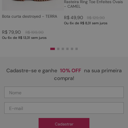
Rasteira Ring Toe Enfeites Ovais
- CAMEL
Bota curta destroyed - TERRA
R$
49
,
90
R$
129
,
90
Ou
6
x
de
R$ 8,31
sem juros
R$
79
,
90
R$
199
,
90
Ou
6
x
de
R$ 13,31
sem juros
Cadastre-se e ganhe
10% OFF
na sua primeira
compra!
Cadastrar