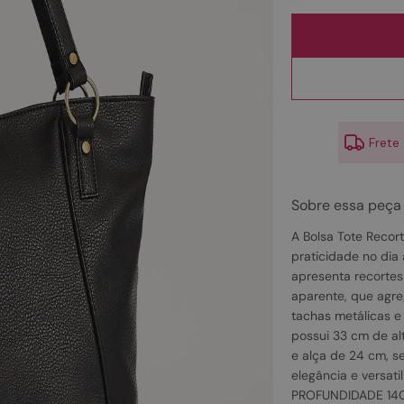
10
º
couro
Frete
Sobre essa peça
A Bolsa Tote Recor
praticidade no dia
apresenta recorte
aparente, que agr
tachas metálicas e
possui 33 cm de al
e alça de 24 cm, s
elegância e versa
PROFUNDIDADE 14