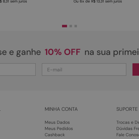
$ 8,31
sem juros
Ou
6
x
de
R$ 13,31
sem juros
se e ganhe
10% OFF
na sua prime
L
MINHA CONTA
SUPORTE 
Meus Dados
Trocas e D
Meus Pedidos
Dúvidas Fr
Cashback
Fale Conos