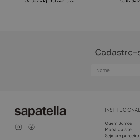
Ou
6
x
de
R$ 13,31
sem juros
Ou
6
x
de
R
Cadastre-
INSTITUCIONA
Quem Somos
Mapa do site
Seja um parceiro