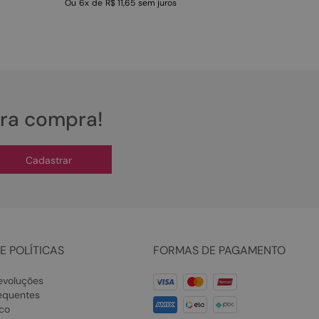
Ou
6
x
de
R$ 11,65
sem juros
ira compra!
Cadastrar
E POLÍTICAS
FORMAS DE PAGAMENTO
evoluções
equentes
co