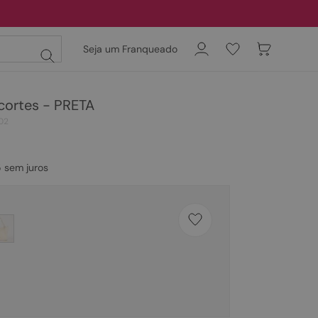
Seja um Franqueado
cortes - PRETA
02
5
sem juros