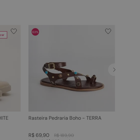
63%
zar
HITE
Rasteira Pedraria Boho - TERRA
R$
69
,
90
R$
189
,
90