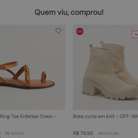
Quem viu, comprou!
67%
Ba
 Ring Toe Enfeites Ovais -
Bota curta em knit - OFF-W
0
R$
79
,
90
R$
129
,
90
R$
239
,
90