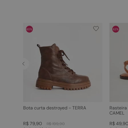
60%
62%
Bota curta destroyed - TERRA
Rasteira
CAMEL
R$
79
,
90
R$
49
,
9
R$
199
,
90