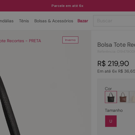
Parcele em até 6x
Buscar
ndálias
Tênis
Bolsas & Acessórios
Bazar
TERMOS MAIS BUSCADOS
Tote Recortes - PRETA
Inverno
Bolsa Tote Re
1
º
papete
Referência
:
01947900
2
º
tenis
R$
219
,
90
3
º
bota
Em até
6
x
R$
36
,
6
4
º
sandalia
5
º
rasteira
Cor
6
º
tamanco
7
º
bolsa
Tamanho
8
º
sapatilha
U
9
º
óculos