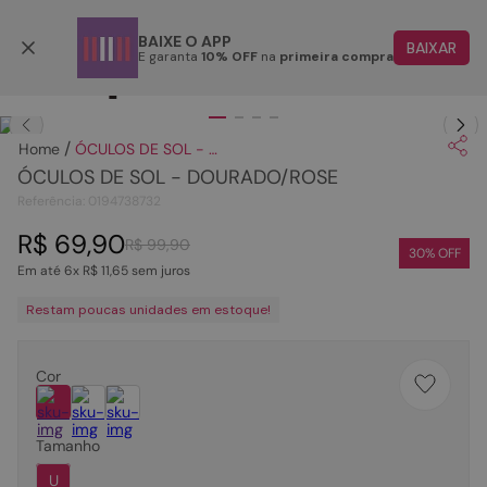
Parcele em até 6x
BAIXE O APP
BAIXAR
E garanta
10% OFF
na
primeira compra
TERMOS MAIS BUSCADOS
Clique
para dar zoom.
1
º
papete
ÓCULOS DE SOL - DOURADO/ROSE
2
º
rasteira
ÓCULOS DE SOL - DOURADO/ROSE
3
º
tenis
Referência
:
0194738732
4
º
sandalia
R$
69
,
90
R$
99
,
90
30
% OFF
Em até
6
x
R$
11
,
65
sem juros
5
º
bota
Restam poucas unidades em estoque!
6
º
tamanco
7
º
bolsa
Cor
8
º
sapatilha
9
º
couro
Tamanho
10
º
rasteirinhas
U