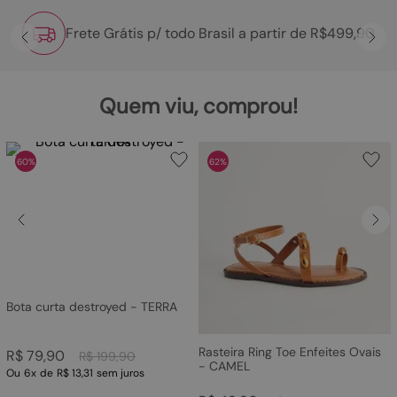
Frete Grátis p/ todo Brasil a partir de R$499,90
Quem viu, comprou!
60%
62%
Bota curta destroyed - TERRA
Rasteira Ring Toe Enfeites Ovais
R$
79
,
90
R$
199
,
90
- CAMEL
Ou
6
x
de
R$ 13,31
sem juros