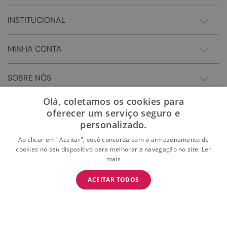
INSTITUCIONAL
MINHA CONTA
SOBRE NÓS
Olá, coletamos os cookies para
oferecer um serviço seguro e
personalizado.
Ao clicar em "Aceitar", você concorda com o armazenamento de
cookies no seu dispositivo para melhorar a navegação no site.
Ler
mais
BAIXE O APP
ACEITAR TODOS
BAIXAR
E garanta 15% OFF na primeira compra
Somos Sonho LTDA - Estrada do Campo D'areia, 182 - Pechincha - Rio de Janeiro/RJ -