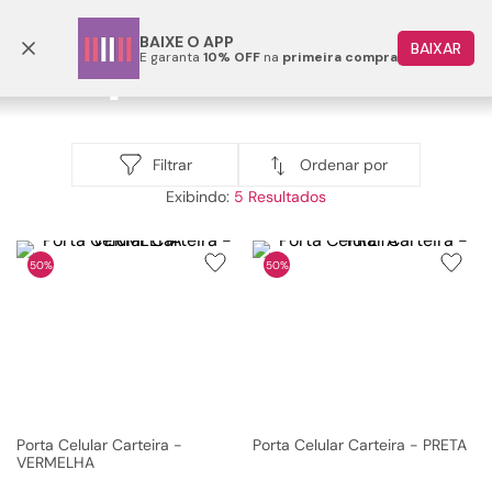
Frete grátis p/ todo o Brasil a partir de R$ 499,90
BAIXE O APP
BAIXAR
E garanta
10% OFF
na
primeira compra
TERMOS MAIS BUSCADOS
1
º
papete
019364
2
º
rasteira
Ordenar por
Filtrar
019364
5
3
º
tenis
4
º
bota
50%
50%
5
º
sandalia
6
º
tamanco
7
º
bolsa
8
º
sapatilha
9
º
couro
Porta Celular Carteira -
Porta Celular Carteira - PRETA
VERMELHA
10
º
scarpin