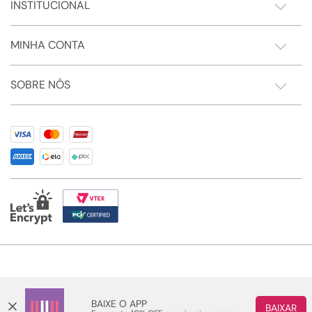
INSTITUCIONAL
MINHA CONTA
SOBRE NÓS
Somos Sonho LTDA - Estrada do Campo D'areia, 182 - Pechincha - Rio de Janeiro/RJ -
CEP: 22.743-310 CNPJ:28.445.729/0081-75 | © 2024 Todos dos direitos reservados
BAIXE O APP
BAIXAR