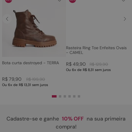
Rasteira Ring Toe Enfeites Ovais
- CAMEL
Bota curta destroyed - TERRA
R$
49
,
90
R$
129
,
90
Ou
6
x
de
R$ 8,31
sem juros
R$
79
,
90
R$
199
,
90
Ou
6
x
de
R$ 13,31
sem juros
Cadastre-se e ganhe
10% OFF
na sua primeira
compra!