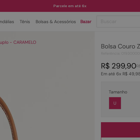
Parcele em até 6x
Buscar
ndálias
Tênis
Bolsas & Acessórios
Bazar
TERMOS MAIS BUSCADOS
 Duplo - CARAMELO
Bolsa Couro 
1
º
papete
Referência
:
01930000
2
º
tenis
R$
299
,
90
R
3
º
bota
Em até
6
x
R$
49
,
9
4
º
rasteira
5
º
sandalia
Tamanho
6
º
tamanco
U
7
º
bolsa
8
º
sapatilha
9
º
couro