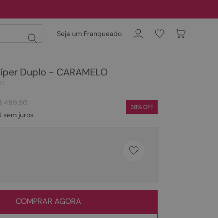
Seja um Franqueado
Zíper Duplo - CARAMELO
16
$
489
,
90
38
% OFF
8
sem juros
COMPRAR AGORA