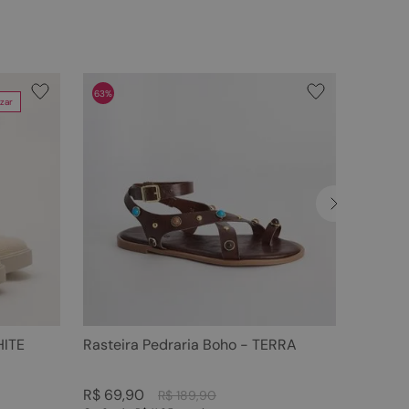
63%
zar
HITE
Rasteira Pedraria Boho - TERRA
R$
69
,
90
R$
189
,
90