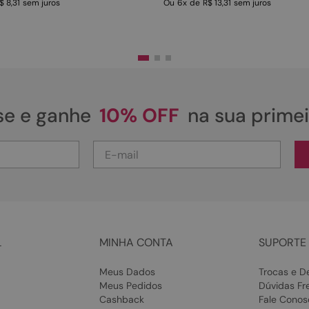
$ 8,31
sem juros
Ou
6
x
de
R$ 13,31
sem juros
se e ganhe
10% OFF
na sua prime
L
MINHA CONTA
SUPORTE 
Meus Dados
Trocas e D
Meus Pedidos
Dúvidas Fr
Cashback
Fale Conos