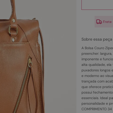
10
º
scarpin
Frete
Sobre essa peça
A Bolsa Couro Zíp
preencher: largura
imponente e funcio
alta qualidade, ela
puxadores longos e
e moderno ao visua
trançada com acab
que oferece pratic
possui fechamento 
essenciais. Ideal 
personalidade e p
COMPRIMENTO 34 