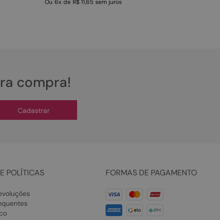
Ou
6
x
de
R$ 11,65
sem juros
ira compra!
Cadastrar
E POLÍTICAS
FORMAS DE PAGAMENTO
evoluções
equentes
co