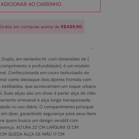
ADICIONAR AO CARRINHO
 Grátis em compras acima de
R$499,90
er Duplo, em tamanho M, com dimensões de (
, comprimento e profundidade), é um modelo
nal. Confeccionada em couro texturizado de
 traz como destaque dois zíperes frontais com
 estilizados, que acrescentam um toque urbano
l. Suas alças são um show à parte: alça de mão
amento artesanal e alça longa transpassada
idade no uso diário. O compartimento principal
em zíper, garantindo segurança para seus itens
para quem busca um design versátil com
resença. ALTURA 22 CM LARGURA 13 CM
CM QUEDA ALÇA DE MÃO 17 CM