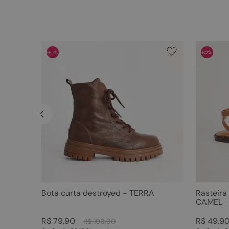
60%
62%
Bota curta destroyed - TERRA
Rasteira
CAMEL
R$
79
,
90
R$
49
,
9
R$
199
,
90