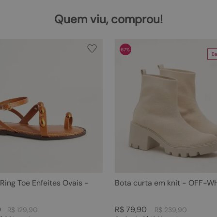
Quem viu, comprou!
67%
Ba
 Ring Toe Enfeites Ovais -
Bota curta em knit - OFF-W
0
R$
79
,
90
R$
129
,
90
R$
239
,
90