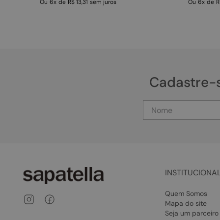
Ou
6
x
de
R$ 13,31
sem juros
Ou
6
x
de
R
Cadastre-
INSTITUCIONA
Quem Somos
Mapa do site
Seja um parceiro