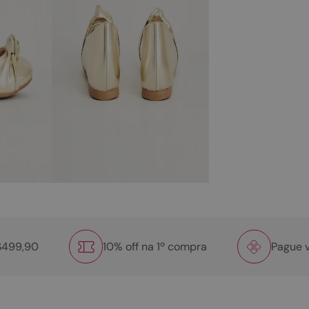
R$499,90
10% off na 1º compra
Pague v