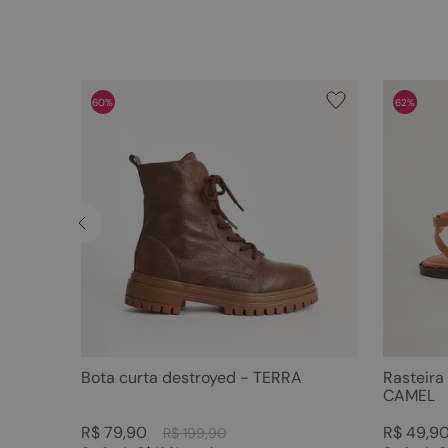
60%
62%
Bota curta destroyed - TERRA
Rasteira
CAMEL
R$
79
,
90
R$
49
,
9
R$
199
,
90