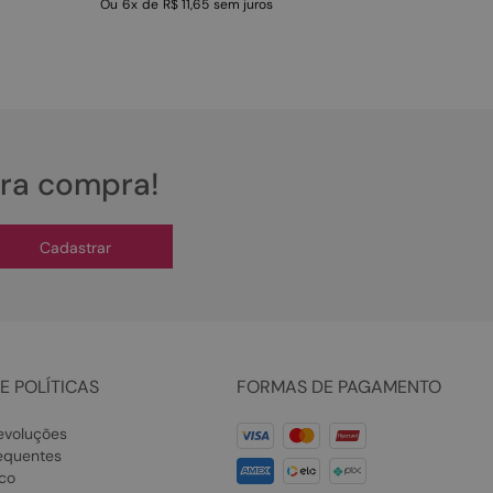
Ou
6
x
de
R$ 11,65
sem juros
ira compra!
Cadastrar
E POLÍTICAS
FORMAS DE PAGAMENTO
evoluções
equentes
co