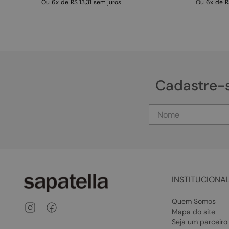
Ou
6
x
de
R$ 13,31
sem juros
Ou
6
x
de
R
Cadastre-
INSTITUCIONA
Quem Somos
Mapa do site
Seja um parceiro