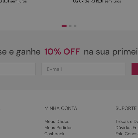
$ 8,31
sem juros
Ou
6
x
de
R$ 13,31
sem juros
se e ganhe
10% OFF
na sua prime
L
MINHA CONTA
SUPORTE 
Meus Dados
Trocas e D
Meus Pedidos
Dúvidas Fr
Cashback
Fale Conos