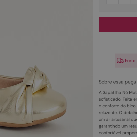
10
º
couro
Frete
Sobre essa peça
A Sapatilha Nó Met
sofisticado. Feita 
o conforto do bic
reluzente. O detalh
um ar artesanal qu
garantindo um resu
confortável propor