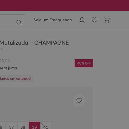
Seja um Franqueado
 Metalizada - CHAMPAGNE
39
129
,
90
46
% OFF
sem juros
dades em estoque!
6
37
38
39
40