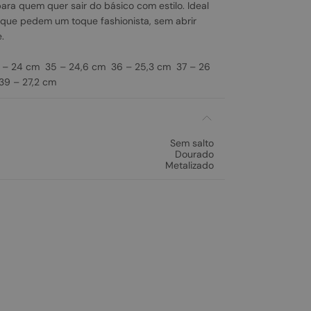
para quem quer sair do básico com estilo. Ideal
que pedem um toque fashionista, sem abrir
.
– 24 cm 35 – 24,6 cm 36 – 25,3 cm 37 – 26
9 – 27,2 cm
Sem salto
Dourado
Metalizado