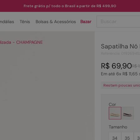
Frete grátis p/ todo o Brasil a partir de R$ 499,90
Buscar
ndálias
Tênis
Bolsas & Acessórios
Bazar
TERMOS MAIS BUSCADOS
alizada - CHAMPAGNE
Sapatilha Nó
1
º
papete
Referência
:
01926945
2
º
tenis
R$
69
,
90
R$
3
º
bota
Em até
6
x
R$
11
,
65
4
º
sandalia
Restam poucas uni
5
º
rasteira
6
º
tamanco
Cor
7
º
bolsa
8
º
sapatilha
Tamanho
9
º
óculos
34
35
3