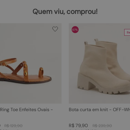
Quem viu, comprou!
67%
Ba
 Ring Toe Enfeites Ovais -
Bota curta em knit - OFF-W
0
R$
79
,
90
R$
129
,
90
R$
239
,
90