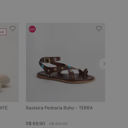
63%
zar
HITE
Rasteira Pedraria Boho - TERRA
R$
69
,
90
R$
189
,
90