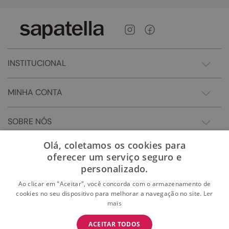
INSTITUCIONAL
MINHA CONTA
SOBRE NÓS
Olá, coletamos os cookies para
oferecer um serviço seguro e
personalizado.
Ao clicar em "Aceitar", você concorda com o armazenamento de
cookies no seu dispositivo para melhorar a navegação no site.
Ler
mais
BAIXE O APP
ACEITAR TODOS
BAIXAR
E garanta 15% OFF na primeira compra