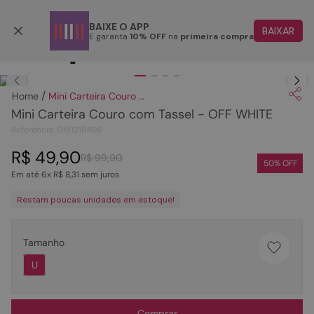
Parcele em até 6x
BAIXE O APP
BAIXAR
E garanta
10% OFF
na
primeira compra
TERMOS MAIS BUSCADOS
Clique
para dar zoom.
1
º
papete
Mini Carteira Couro com Tassel - OFF WHITE
2
º
rasteira
Mini Carteira Couro com Tassel - OFF WHITE
3
º
tenis
Referência
:
0191218406
4
º
bota
R$
49
,
90
R$
99
,
90
50
% OFF
Em até
6
x
R$
8
,
31
sem juros
5
º
sandalia
Restam poucas unidades em estoque!
6
º
tamanco
7
º
bolsa
Tamanho
8
º
sapatilha
U
9
º
couro
10
º
scarpin
Comprar