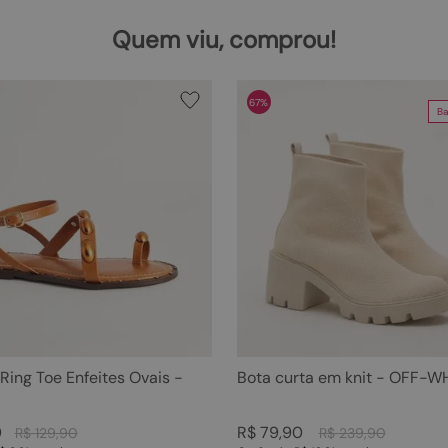
Quem viu, comprou!
67%
Ba
 Ring Toe Enfeites Ovais -
Bota curta em knit - OFF-W
0
R$
79
,
90
R$
129
,
90
R$
239
,
90