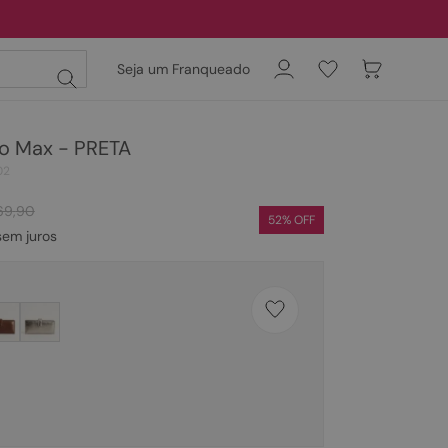
Seja um Franqueado
ro Max - PRETA
02
69
,
90
52
% OFF
em juros