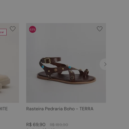
63%
zar
HITE
Rasteira Pedraria Boho - TERRA
R$
69
,
90
R$
189
,
90