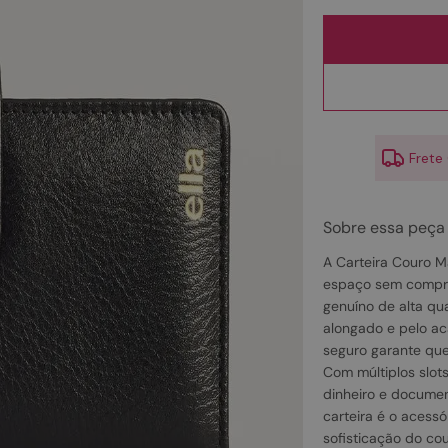
10
º
scarpin
Frete
Sobre essa peça
A Carteira Couro M
espaço sem comprom
genuíno de alta qu
alongado e pelo ac
seguro garante que
Com múltiplos slots
dinheiro e documen
carteira é o acessó
sofisticação do co