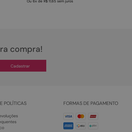
Ou
6
x
de
R$ 11,65
sem juros
ira compra!
Cadastrar
E POLÍTICAS
FORMAS DE PAGAMENTO
evoluções
equentes
co