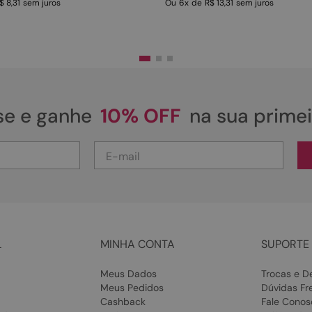
$ 8,31
sem juros
Ou
6
x
de
R$ 13,31
sem juros
se e ganhe
10% OFF
na sua prime
L
MINHA CONTA
SUPORTE 
Meus Dados
Trocas e D
Meus Pedidos
Dúvidas Fr
Cashback
Fale Conos