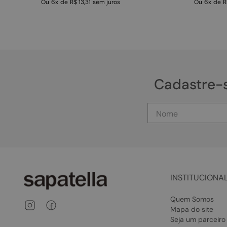
Ou
6
x
de
R$ 13,31
sem juros
Ou
6
x
de
R
Cadastre-
INSTITUCIONA
Quem Somos
Mapa do site
Seja um parceiro