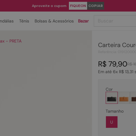
Aproveite o cupom
FIQUEON
COPIAR
Buscar
ndálias
Tênis
Bolsas & Acessórios
Bazar
TERMOS MAIS BUSCADOS
Max - PRETA
Carteira Cou
1
º
papete
Referência
:
01912000
2
º
tenis
R$
79
,
90
R$
1
3
º
bota
Em até
6
x
R$
13
,
31
s
4
º
rasteira
5
º
sandalia
Cor
6
º
tamanco
7
º
bolsa
Tamanho
8
º
sapatilha
U
9
º
couro