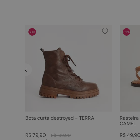
60%
62%
Bota curta destroyed - TERRA
Rasteira
CAMEL
R$
79
,
90
R$
49
,
9
R$
199
,
90