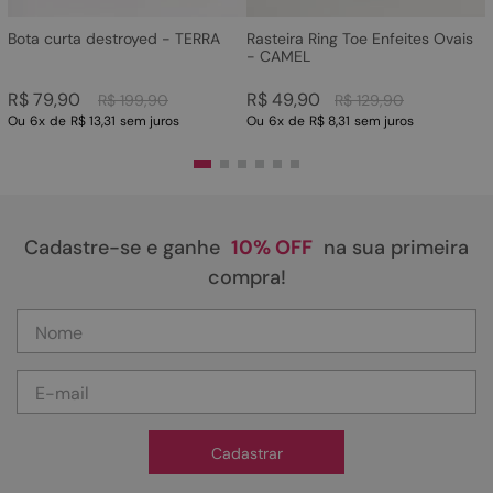
Bota curta destroyed - TERRA
Rasteira Ring Toe Enfeites Ovais
- CAMEL
R$
79
,
90
R$
49
,
90
R$
199
,
90
R$
129
,
90
Ou
6
x
de
R$ 13,31
sem juros
Ou
6
x
de
R$ 8,31
sem juros
Cadastre-se e ganhe
10% OFF
na sua primeira
compra!
Cadastrar