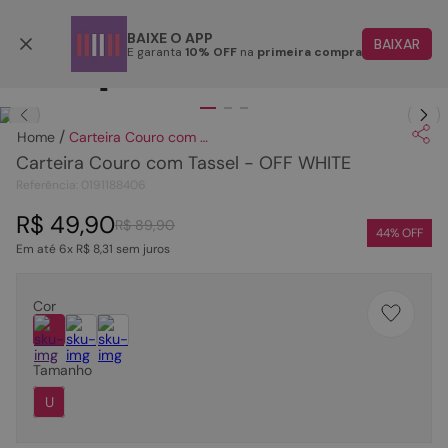
Parcele em até 6x
BAIXE O APP
BAIXAR
E garanta
10% OFF
na
primeira compra
TERMOS MAIS BUSCADOS
Clique
para dar zoom.
1
º
papete
Carteira Couro com Tassel - OFF WHITE
2
º
tenis
Carteira Couro com Tassel - OFF WHITE
3
º
rasteira
Referência
:
0191188406
4
º
sandalia
R$
49
,
90
R$
89
,
90
44
% OFF
Em até
6
x
R$
8
,
31
sem juros
5
º
bota
6
º
tamanco
Cor
7
º
bolsa
8
º
sapatilha
Tamanho
9
º
couro
U
10
º
rasteirinhas