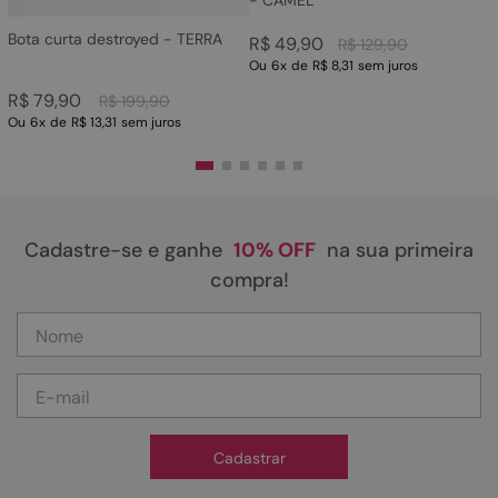
- CAMEL
Bota curta destroyed - TERRA
R$
49
,
90
R$
129
,
90
Ou
6
x
de
R$ 8,31
sem juros
R$
79
,
90
R$
199
,
90
Ou
6
x
de
R$ 13,31
sem juros
Cadastre-se e ganhe
10% OFF
na sua primeira
compra!
Cadastrar