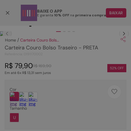
Parcele em até 6x
BAIXE O APP
BAIXAR
E garanta
10% OFF
na
primeira compra
TERMOS MAIS BUSCADOS
Clique
para dar zoom.
1
º
papete
Carteira Couro Bolso Traseiro - PRETA
2
º
tenis
Carteira Couro Bolso Traseiro - PRETA
3
º
bota
Referência
:
0191170002
4
º
rasteira
R$
79
,
90
R$
169
,
90
52
% OFF
Em até
6
x
R$
13
,
31
sem juros
5
º
sandalia
6
º
tamanco
Cor
7
º
bolsa
8
º
sapatilha
Tamanho
9
º
couro
U
10
º
scarpin