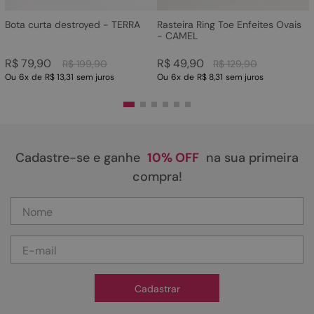
Bota curta destroyed - TERRA
Rasteira Ring Toe Enfeites Ovais
- CAMEL
R$
79
,
90
R$
49
,
90
R$
199
,
90
R$
129
,
90
Ou
6
x
de
R$ 13,31
sem juros
Ou
6
x
de
R$ 8,31
sem juros
Cadastre-se e ganhe
10% OFF
na sua primeira
compra!
Cadastrar