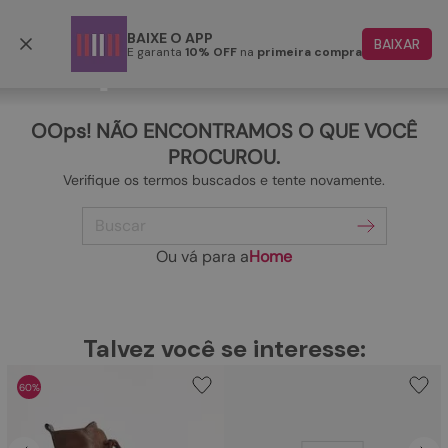
Frete grátis p/ todo o Brasil a partir de R$ 499,90
BAIXE O APP
BAIXAR
E garanta
10% OFF
na
primeira compra
TERMOS MAIS BUSCADOS
1
º
papete
OOps! NÃO ENCONTRAMOS O QUE VOCÊ
2
º
rasteira
PROCUROU.
Verifique os termos buscados e tente novamente.
3
º
tenis
Buscar
4
º
bota
5
º
sandalia
Ou vá para a
Home
6
º
tamanco
7
º
bolsa
TERMOS MAIS BUSCADOS
Talvez você se interesse:
1
º
papete
8
º
sapatilha
60%
2
º
rasteira
9
º
couro
3
º
tenis
10
º
scarpin