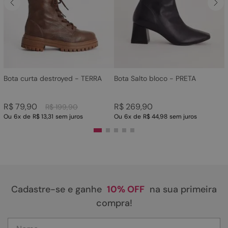
4
º
sandalia
5
º
rasteira
6
º
tamanco
7
º
bolsa
8
º
sapatilha
Bota curta destroyed - TERRA
Bota Salto bloco - PRETA
9
º
óculos
R$
79
,
90
R$
269
,
90
R$
199
,
90
10
º
couro
Ou
6
x
de
R$ 13,31
sem juros
Ou
6
x
de
R$ 44,98
sem juros
Cadastre-se e ganhe
10% OFF
na sua primeira
compra!