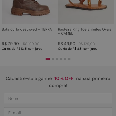
Bota curta destroyed - TERRA
Rasteira Ring Toe Enfeites Ovais
- CAMEL
R$
79
,
90
R$
49
,
90
R$
199
,
90
R$
129
,
90
Ou
6
x
de
R$ 13,31
sem juros
Ou
6
x
de
R$ 8,31
sem juros
Cadastre-se e ganhe
10% OFF
na sua primeira
compra!