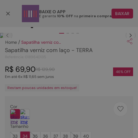
Parcele em até 6x
BAIXE O APP
BAIXAR
E garanta
10% OFF
na
primeira compra
TERMOS MAIS BUSCADOS
Clique
para dar zoom.
1
º
papete
Sapatilha verniz com laço - TERRA
2
º
rasteira
Sapatilha verniz com laço - TERRA
3
º
tenis
Referência
:
0189640135
4
º
bota
R$
69
,
90
R$
129
,
90
46
% OFF
Em até
6
x
R$
11
,
65
sem juros
5
º
sandalia
Restam poucas unidades em estoque!
6
º
tamanco
7
º
bolsa
Cor
8
º
sapatilha
9
º
couro
Tamanho
10
º
scarpin
33
34
35
36
37
38
39
40