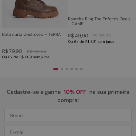
Rasteira Ring Toe Enfeites Ovais
- CAMEL
Bota curta destroyed - TERRA
R$
49
,
90
R$
129
,
90
Ou
6
x
de
R$ 8,31
sem juros
R$
79
,
90
R$
199
,
90
Ou
6
x
de
R$ 13,31
sem juros
Cadastre-se e ganhe
10% OFF
na sua primeira
compra!