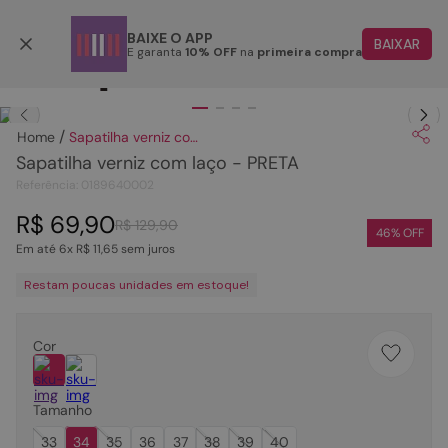
Retire em até 48 horas úteis
BAIXE O APP
BAIXAR
E garanta
10% OFF
na
primeira compra
TERMOS MAIS BUSCADOS
Clique
para dar zoom.
1
º
papete
Sapatilha verniz com laço - PRETA
2
º
tenis
Sapatilha verniz com laço - PRETA
3
º
bota
Referência
:
0189640002
4
º
rasteira
R$
69
,
90
R$
129
,
90
46
% OFF
Em até
6
x
R$
11
,
65
sem juros
5
º
sandalia
Restam poucas unidades em estoque!
6
º
tamanco
7
º
bolsa
Cor
8
º
sapatilha
9
º
couro
Tamanho
10
º
scarpin
33
34
35
36
37
38
39
40