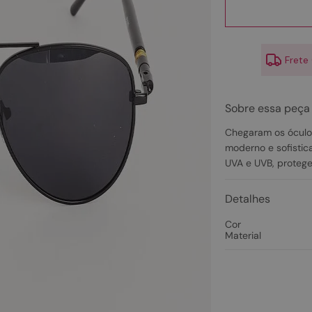
10
º
scarpin
Frete
Sobre essa peça
Chegaram os óculos
moderno e sofistic
UVA e UVB, protege
Detalhes
Cor
Material