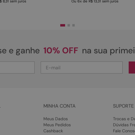
$ 8,31
sem juros
Ou
6
x
de
R$ 13,31
sem juros
se e ganhe
10% OFF
na sua prime
L
MINHA CONTA
SUPORTE 
Meus Dados
Trocas e D
Meus Pedidos
Dúvidas Fr
Cashback
Fale Conos