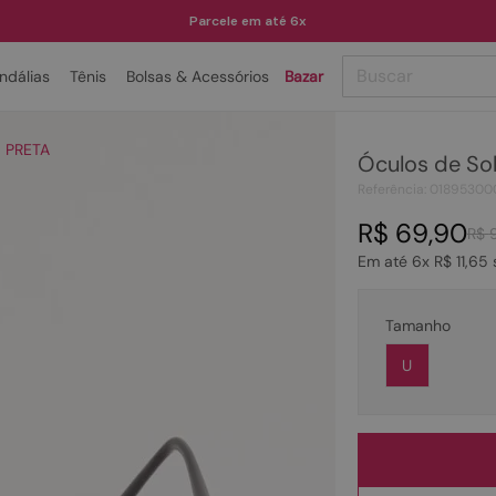
Parcele em até 6x
Buscar
ndálias
Tênis
Bolsas & Acessórios
Bazar
TERMOS MAIS BUSCADOS
- PRETA
Óculos de So
1
º
papete
Referência
:
01895300
2
º
tenis
R$
69
,
90
R$
3
º
bota
Em até
6
x
R$
11
,
65
4
º
rasteira
5
º
sandalia
Tamanho
6
º
tamanco
U
7
º
bolsa
8
º
sapatilha
9
º
couro