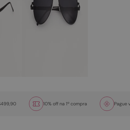
R$499,90
10% off na 1º compra
Pague v