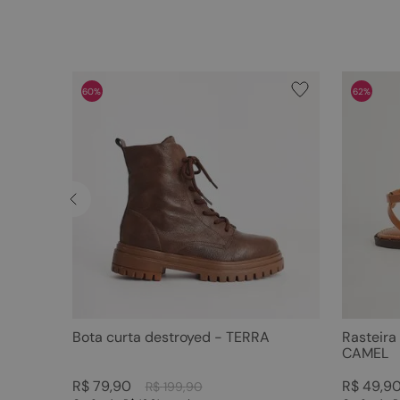
60%
62%
Bota curta destroyed - TERRA
Rasteira
CAMEL
R$
79
,
90
R$
49
,
9
R$
199
,
90