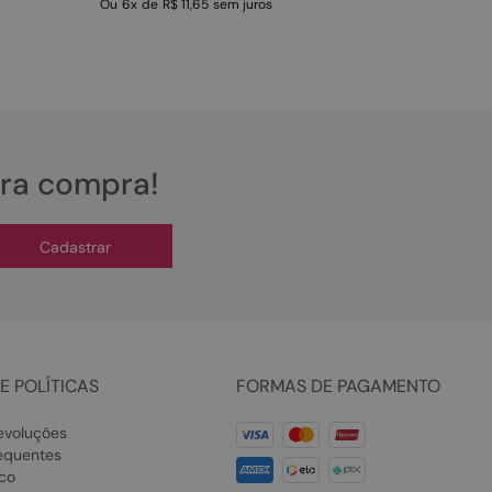
Ou
6
x
de
R$ 11,65
sem juros
ira compra!
Cadastrar
E POLÍTICAS
FORMAS DE PAGAMENTO
evoluções
equentes
co