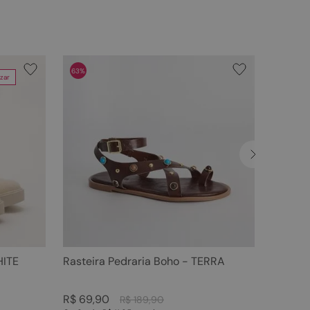
63%
zar
HITE
Rasteira Pedraria Boho - TERRA
R$
69
,
90
R$
189
,
90