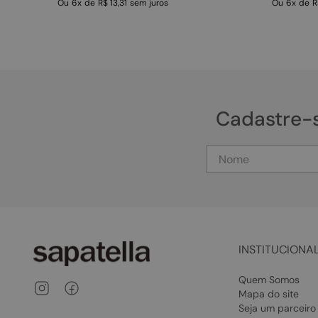
Ou
6
x
de
R$ 13,31
sem juros
Ou
6
x
de
R
Cadastre-
INSTITUCIONA
Quem Somos
Mapa do site
Seja um parceiro