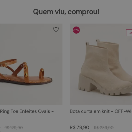
Quem viu, comprou!
67%
Ba
 Ring Toe Enfeites Ovais -
Bota curta em knit - OFF-W
0
R$
79
,
90
R$
129
,
90
R$
239
,
90