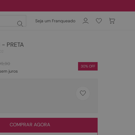
Seja um Franqueado
l - PRETA
02
99
,
90
30
% OFF
sem juros
COMPRAR AGORA