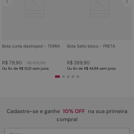
4
º
bota
5
º
sandalia
6
º
tamanco
7
º
bolsa
8
º
sapatilha
Bota curta destroyed - TERRA
Bota Salto bloco - PRETA
9
º
couro
R$
79
,
90
R$
269
,
90
R$
199
,
90
10
º
scarpin
Ou
6
x
de
R$ 13,31
sem juros
Ou
6
x
de
R$ 44,98
sem juros
Cadastre-se e ganhe
10% OFF
na sua primeira
compra!