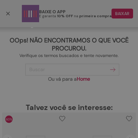
Frete grátis p/ todo o Brasil a partir de R$ 499,90
BAIXE O APP
BAIXAR
E garanta
10% OFF
na
primeira compra
TERMOS MAIS BUSCADOS
1
º
papete
OOps! NÃO ENCONTRAMOS O QUE VOCÊ
2
º
rasteira
PROCUROU.
Verifique os termos buscados e tente novamente.
3
º
tenis
Buscar
4
º
bota
5
º
sandalia
Ou vá para a
Home
6
º
tamanco
7
º
bolsa
TERMOS MAIS BUSCADOS
Talvez você se interesse:
1
º
papete
8
º
sapatilha
60%
2
º
rasteira
9
º
couro
3
º
tenis
10
º
scarpin