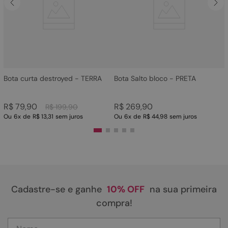
4
º
bota
5
º
sandalia
6
º
tamanco
7
º
bolsa
8
º
sapatilha
Bota curta destroyed - TERRA
Bota Salto bloco - PRETA
9
º
couro
R$
79
,
90
R$
269
,
90
R$
199
,
90
10
º
scarpin
Ou
6
x
de
R$ 13,31
sem juros
Ou
6
x
de
R$ 44,98
sem juros
Cadastre-se e ganhe
10% OFF
na sua primeira
compra!