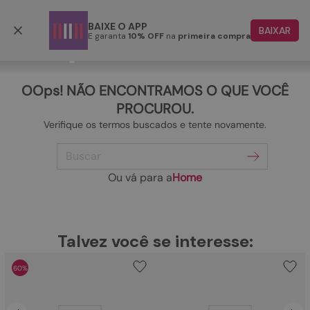
Frete grátis p/ todo o Brasil a partir de R$ 499,90
BAIXE O APP
BAIXAR
E garanta
10% OFF
na
primeira compra
TERMOS MAIS BUSCADOS
1
º
papete
OOps! NÃO ENCONTRAMOS O QUE VOCÊ
2
º
rasteira
PROCUROU.
Verifique os termos buscados e tente novamente.
3
º
tenis
Buscar
4
º
bota
5
º
sandalia
Ou vá para a
Home
6
º
tamanco
7
º
bolsa
TERMOS MAIS BUSCADOS
Talvez você se interesse:
1
º
papete
8
º
sapatilha
60%
2
º
rasteira
9
º
couro
3
º
tenis
10
º
scarpin