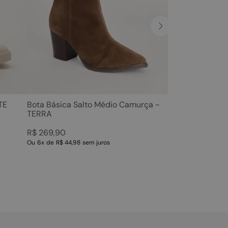
TE
Bota Básica Salto Médio Camurça -
TERRA
R$
269
,
90
Ou
6
x
de
R$ 44,98
sem juros