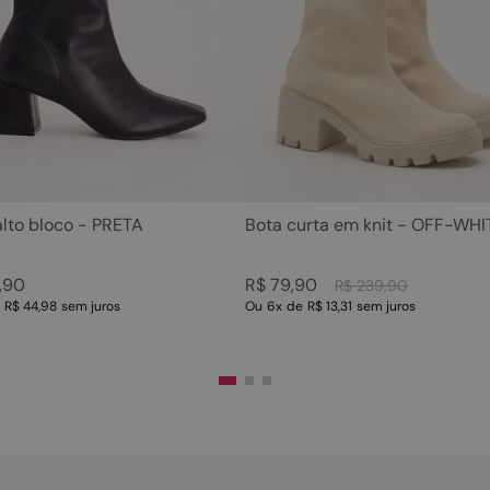
5
º
sandalia
10
º
scarpin
6
º
tamanco
7
º
bolsa
8
º
sapatilha
9
º
couro
10
º
scarpin
alto bloco - PRETA
Bota curta em knit - OFF-WHI
,
90
R$
79
,
90
R$
239
,
90
e
R$ 44,98
sem juros
Ou
6
x
de
R$ 13,31
sem juros