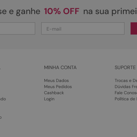
se e ganhe
10% OFF
na sua prime
L
MINHA CONTA
SUPORTE 
Meus Dados
Trocas e D
Meus Pedidos
Dúvidas Fr
Cashback
Fale Conos
ado
Login
Política de
o