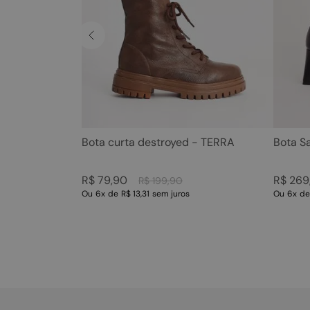
Bota curta destroyed - TERRA
Bota S
R$
79
,
90
R$
269
R$
199
,
90
Ou
6
x
de
R$ 13,31
sem juros
Ou
6
x
d