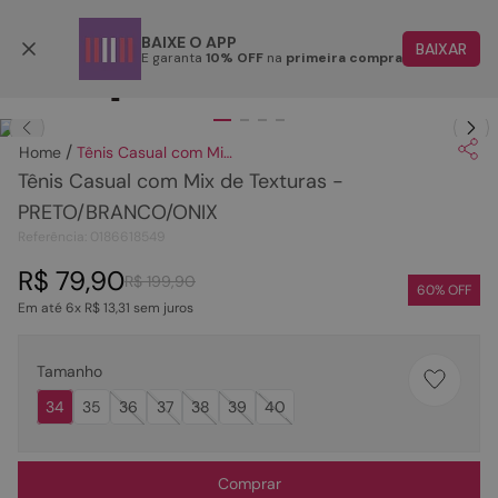
Parcele em até 6x
BAIXE O APP
BAIXAR
E garanta
10% OFF
na
primeira compra
TERMOS MAIS BUSCADOS
Clique
para dar zoom.
1
º
papete
Tênis Casual com Mix de Texturas - PRETO/BRANCO/ONIX
2
º
rasteira
Tênis Casual com Mix de Texturas -
3
º
tenis
PRETO/BRANCO/ONIX
Referência
:
0186618549
4
º
sandalia
R$
79
,
90
5
º
bota
R$
199
,
90
60
% OFF
Em até
6
x
R$
13
,
31
sem juros
6
º
tamanco
7
º
bolsa
Tamanho
8
º
sapatilha
34
35
36
37
38
39
40
9
º
couro
10
º
rasteirinhas
Comprar