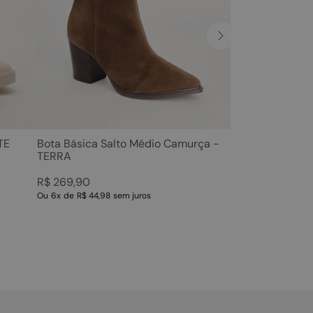
TE
Bota Básica Salto Médio Camurça -
TERRA
R$
269
,
90
Ou
6
x
de
R$ 44,98
sem juros