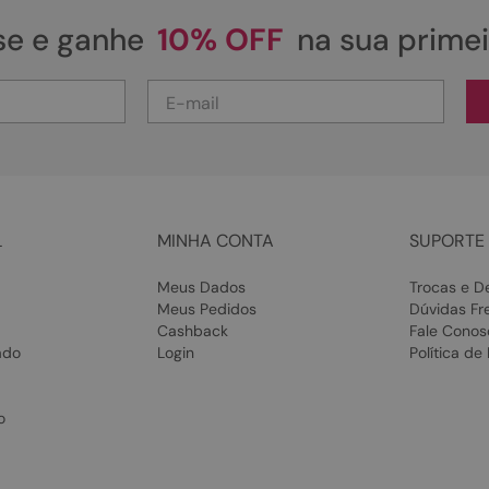
se e ganhe
10% OFF
na sua prime
L
MINHA CONTA
SUPORTE 
Meus Dados
Trocas e D
Meus Pedidos
Dúvidas Fr
Cashback
Fale Conos
ado
Login
Política de
o