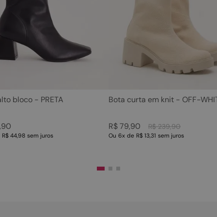
5
º
rasteira
10
º
couro
6
º
tamanco
7
º
bolsa
8
º
sapatilha
9
º
óculos
10
º
couro
alto bloco - PRETA
Bota curta em knit - OFF-WHI
,
90
R$
79
,
90
R$
239
,
90
e
R$ 44,98
sem juros
Ou
6
x
de
R$ 13,31
sem juros