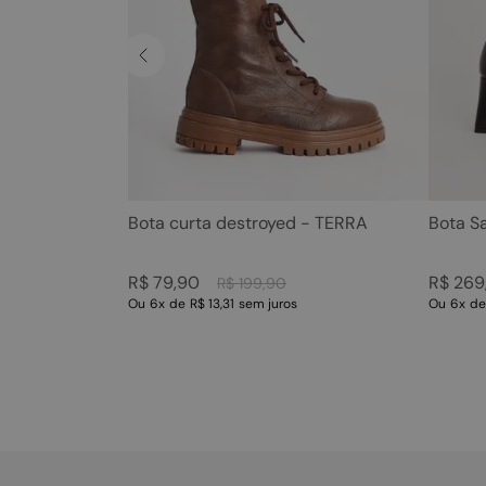
Bota curta destroyed - TERRA
Bota S
R$
79
,
90
R$
269
R$
199
,
90
Ou
6
x
de
R$ 13,31
sem juros
Ou
6
x
d