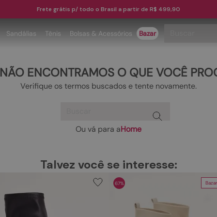
Frete grátis p/ todo o Brasil a partir de R$ 499,90
Buscar
Sandálias
Tênis
Bolsas & Acessórios
Bazar
TERMOS MAIS BUSCADOS
 NÃO ENCONTRAMOS O QUE VOCÊ PRO
1
º
papete
Verifique os termos buscados e tente novamente.
2
º
tenis
Buscar
3
º
bota
4
º
sandalia
Ou vá para a
Home
TERMOS MAIS BUSCADOS
5
º
rasteira
1
º
papete
6
º
tamanco
Talvez você se interesse:
2
º
tenis
7
º
bolsa
Baza
67%
3
º
bota
8
º
sapatilha
4
º
sandalia
9
º
óculos